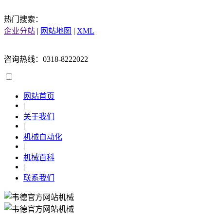
热门搜索：
企业分站
|
网站地图
|
XML
咨询热线：0318-8222022
网站首页
|
关于我们
|
机械自动化
|
机械百科
|
联系我们