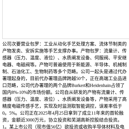
公司次要营业包罗：工业从动化手艺处理方案、流体节制类的
产物发卖、安拆实施等手艺支撑办事。产物包罗：流量计、传
感器（压力、温度、液位）、水质阐发设备、伺服阀、平安继
电器、电磁阀等。产物可普遍使用于新能源、半导体、机械制
制、石油化工、生物制药等多个范畴。公司一起头是通过代办
署理起身的，目前代办署理品牌跨越50个，正在高端工业品进
口范畴，公司代办署理的两个品牌Burkert和Heidenhain占领了
国内8%-10%的市场份额。公司自从研发的产物有流量计、传
感器（压力、温度、液位）、水质阐发设备等，产物采用了高
精度电磁传感手艺，实现及时监测取智能调控，误差率低于
0。5%。公司正在2025年4月25日拿到了成立11年来的首轮融
资，金额近3000万元，协立投资和芜湖高新控股结合投资。
1。某上市公司（现市值56亿）欲投资或收购半导体材料及电