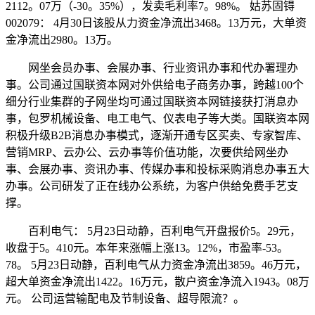
2112。07万（-30。35%），发卖毛利率7。98%。 姑苏固锝
002079： 4月30日该股从力资金净流出3468。13万元，大单资
金净流出2980。13万。
网坐会员办事、会展办事、行业资讯办事和代办署理办
事。公司通过国联资本网对外供给电子商务办事，跨越100个
细分行业集群的子网坐均可通过国联资本网链接获打消息办
事，包罗机械设备、电工电气、仪表电子等大类。国联资本网
积极升级B2B消息办事模式，逐渐开通专区买卖、专家智库、
营销MRP、云办公、云办事等价值功能，次要供给网坐办
事、会展办事、资讯办事、传媒办事和投标采购消息办事五大
办事。公司研发了正在线办公系统，为客户供给免费手艺支
撑。
百利电气： 5月23日动静，百利电气开盘报价5。29元，
收盘于5。410元。本年来涨幅上涨13。12%，市盈率-53。
78。 5月23日动静，百利电气从力资金净流出3859。46万元，
超大单资金净流出1422。16万元，散户资金净流入1943。08万
元。 公司运营输配电及节制设备、超导限流？。