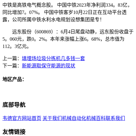
中铁是高铁电气概念股。 中国中铁2023年净利润334。83亿，
同比增加7。07%。 中国中铁客岁10月22日正在互动平台透
露，公司所属中铁水利水电规划设想集团是专！
远东股份（600869）：6月4日尾盘动静，远东股份收盘于
5。060元，跌0。2%。本年来涨幅上涨6。68%，总市值为
112。3亿元。
上一篇：
填埋场垃圾分拣机几多钱一套
下一篇：
新能源取保守能源的现状
地区产品：
底部导航
韦德官方网站首页
关于我们
机械自动化
机械百科
联系我们
友情链接