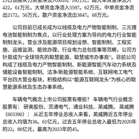
23日该股从力资金净流入6020。24万元，超大单资金净流入
422。61万元，大单资金净流入5597。62万元，中单资金净流
出2172。56万元，散户资金净流出3847。68万元。
公司目前已成长成为以线缆及电力产物智能制制、三元锂
电池智能制制为焦点，以行业处理方案为导向的电力行业智能
制制龙头，营业涉及能源项目规划设想、智能制制、工程实
施、运维监测、能效办理、行业电力总包揽事等范畴，公司方
针是成为“全球领先的聪慧能源、聪慧城市办事商”。目前公司
构成了线缆及电力产物智能制制、新能源智能汽车动力系统及
储能设备智能制制、洁净/新能源智能系统、互联网电工电气
平台四大营业板块，积极结构以“能源互联网龙头”为核心的聪
慧能源系统及生态办事系统。
车辆电气概念上市公司股票有哪些？ 车辆电气行业概念
股票有： 研奥股份、灵通电气、通业科技、英威腾。 英威腾
（603390）： 从近五年停业总收入来看，英威腾近五年停业
总收入均值为36。61亿元，过去五年停业总收入最低为2020年
的22。86亿元，最高为2023年的45。