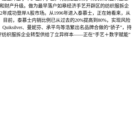
进和财产升级。做为最早落户如皋经济手艺开辟区的纺织服拆企
2年成功登岸A股市场。从1996年进入泰慕士，正在她看来，从
。目前，泰慕士内销比例已从过去的20%提高到80%，实现风险
silver、曼妮芬、承平鸟等浩繁出名品牌合做的“骄子”，持
纺织服拆企业转型供给了立异样本——正在“手艺＋数字赋能”