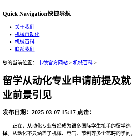
Quick Navigation
快捷导航
关于我们
机械自动化
机械百科
联系我们
您的当前位置：
韦德官方网站
>
机械百科
>
留学从动化专业申请前提及就
业前景引见
发布日期：
2025-03-07 15:17
点击：
正在，从动化专业曾经成为很多国际学生抢手的留学选
择。从动化不只涵盖了机械、电气、节制等多个范畴的学问，