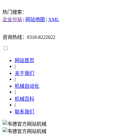
热门搜索：
企业分站
|
网站地图
|
XML
咨询热线：0318-8222022
网站首页
|
关于我们
|
机械自动化
|
机械百科
|
联系我们