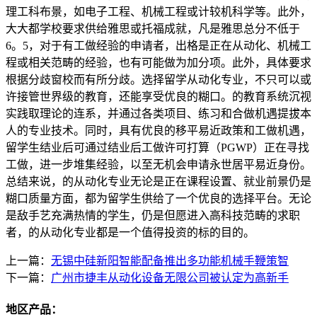
理工科布景，如电子工程、机械工程或计较机科学等。此外，
大大都学校要求供给雅思或托福成就，凡是雅思总分不低于
6。5，对于有工做经验的申请者，出格是正在从动化、机械工
程或相关范畴的经验，也有可能做为加分项。此外，具体要求
根据分歧窗校而有所分歧。选择留学从动化专业，不只可以或
许接管世界级的教育，还能享受优良的糊口。的教育系统沉视
实践取理论的连系，并通过各类项目、练习和合做机遇提拔本
人的专业技术。同时，具有优良的移平易近政策和工做机遇，
留学生结业后可通过结业后工做许可打算（PGWP）正在寻找
工做，进一步堆集经验，以至无机会申请永世居平易近身份。
总结来说，的从动化专业无论是正在课程设置、就业前景仍是
糊口质量方面，都为留学生供给了一个优良的选择平台。无论
是敌手艺充满热情的学生，仍是但愿进入高科技范畴的求职
者，的从动化专业都是一个值得投资的标的目的。
上一篇：
无锡中硅新阳智能配备推出多功能机械手鞭策智
下一篇：
广州市捷丰从动化设备无限公司被认定为高新手
地区产品：