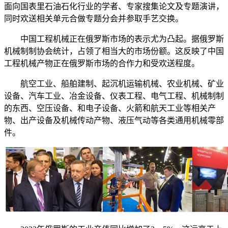
面向国表里石油石化行业的学者、专家搜集论文及专题演讲，
同时欢送相关单元合做专题分会并参取手艺交换。
中国工程机械正在俄罗斯市场的表示尤为凸起。据俄罗斯
机械制制协会统计，占领了相当大的市场份额。这反映了中国
工程机械产物正在俄罗斯市场的合作力和受欢送程度。
航空工业、船舶建制、起沉机运输机械、农业机械、矿业
设备、汽车工业、冶金设备、仪表工程、电气工程、机械制制
的东西、空压设备、和电子设备、火箭和航天工业等相关产
物、出产设备及机械传动产物、液压气动等各类通用机械零部
件。