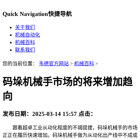
Quick Navigation
快捷导航
关于我们
机械自动化
机械百科
联系我们
您的当前位置：
韦德官方网站
>
机械百科
>
码垛机械手市场的将来增加趋
向
发布日期：
2025-03-14 15:57
点击：
跟着超卓工业从动化程度的不竭提拔，码垛机械手的市场
正正在履历快速增加。码垛机械手做为从动化出产线中不成或