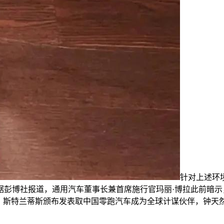
针对上述环
彭博社报道，通用汽车董事长兼首席施行官玛丽·博拉此前暗示
，斯特兰蒂斯颁布发表取中国零跑汽车成为全球计谋伙伴，钟天然出生