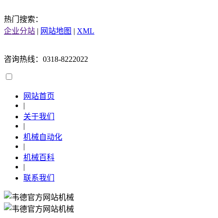
热门搜索：
企业分站
|
网站地图
|
XML
咨询热线：0318-8222022
网站首页
|
关于我们
|
机械自动化
|
机械百科
|
联系我们