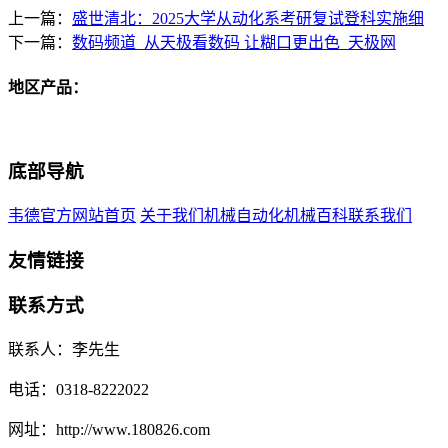
上一篇：
盛世清北：2025大学从动化系考研复试登科实施细
下一篇：
数码频道_从天极看数码 让糊口更出色_天极网
地区产品：
底部导航
韦德官方网站首页
关于我们
机械自动化
机械百科
联系我们
友情链接
联系方式
联系人：李先生
电话：0318-8222022
网址：http://www.180826.com