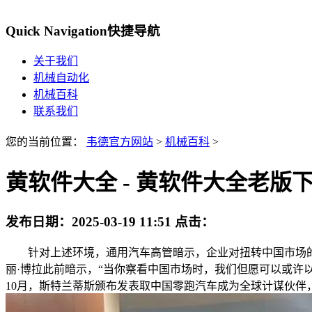
Quick Navigation
快捷导航
关于我们
机械自动化
机械百科
联系我们
您的当前位置：
韦德官方网站
>
机械百科
>
黄软件大全 - 黄软件大全老版
发布日期：
2025-03-19 11:51
点击：
针对上述环境，通用汽车高管暗示，企业对扭转中国市场的
丽·博拉此前暗示，“当你察看中国市场时，我们但愿可以或许
10月，斯特兰蒂斯颁布发表取中国零跑汽车成为全球计谋伙伴