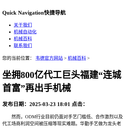
Quick Navigation
快捷导航
关于我们
机械自动化
机械百科
联系我们
您的当前位置：
韦德官方网站
>
机械百科
>
坐拥800亿代工巨头福建“连城
首富”再出手机械
发布日期：
2025-03-23 18:01
点击：
然而，ODM行业目前仍面对手艺门槛低、合作激烈以及
代工场商利润空间被压缩等现实难题。华勤手艺做为龙头老