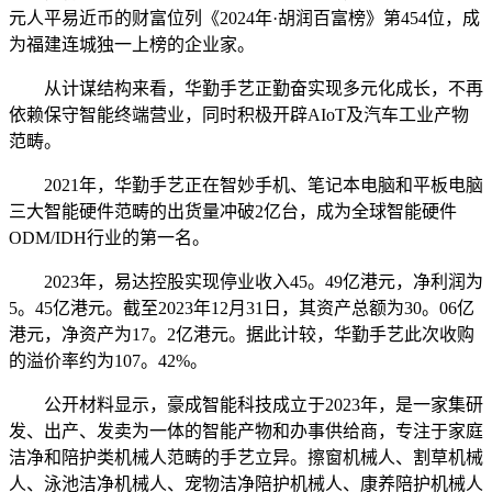
元人平易近币的财富位列《2024年·胡润百富榜》第454位，成
为福建连城独一上榜的企业家。
从计谋结构来看，华勤手艺正勤奋实现多元化成长，不再
依赖保守智能终端营业，同时积极开辟AIoT及汽车工业产物
范畴。
2021年，华勤手艺正在智妙手机、笔记本电脑和平板电脑
三大智能硬件范畴的出货量冲破2亿台，成为全球智能硬件
ODM/IDH行业的第一名。
2023年，易达控股实现停业收入45。49亿港元，净利润为
5。45亿港元。截至2023年12月31日，其资产总额为30。06亿
港元，净资产为17。2亿港元。据此计较，华勤手艺此次收购
的溢价率约为107。42%。
公开材料显示，豪成智能科技成立于2023年，是一家集研
发、出产、发卖为一体的智能产物和办事供给商，专注于家庭
洁净和陪护类机械人范畴的手艺立异。擦窗机械人、割草机械
人、泳池洁净机械人、宠物洁净陪护机械人、康养陪护机械人