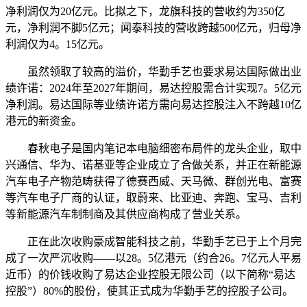
净利润仅为20亿元。比拟之下，龙旗科技的营收约为350亿
元，净利润不脚5亿元；闻泰科技的营收跨越500亿元，归母净
利润仅为4。15亿元。
虽然领取了较高的溢价，华勤手艺也要求易达国际做出业
绩许诺：2024年至2027年期间，易达控股需合计实现7。5亿元
净利润。易达国际等业绩许诺方需向易达控股注入不跨越10亿
港元的新资金。
春秋电子是国内笔记本电脑细密布局件的龙头企业，取中
兴通信、华为、诺基亚等企业成立了合做关系，并正在新能源
汽车电子产物范畴获得了德赛西威、天马微、群创光电、富赛
等汽车电子厂商的认证，取蔚来、比亚迪、奔跑、宝马、吉利
等新能源汽车制制商及其供应商构成了营业关系。
正在此次收购豪成智能科技之前，华勤手艺已于上个月完
成了一次严沉收购——以28。5亿港元（约合26。7亿元人平易
近币）的价钱收购了易达企业控股无限公司（以下简称“易达
控股”）80%的股份，使其正式成为华勤手艺的控股子公司。