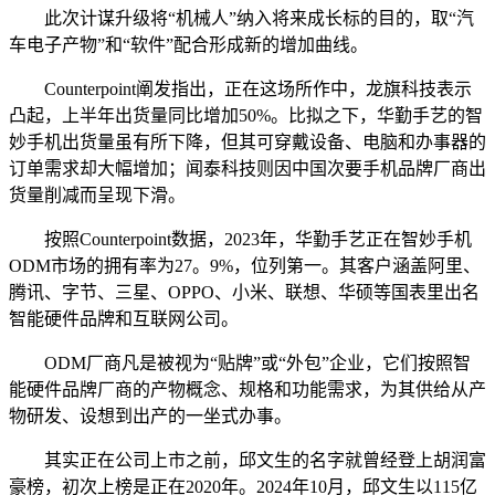
此次计谋升级将“机械人”纳入将来成长标的目的，取“汽
车电子产物”和“软件”配合形成新的增加曲线。
Counterpoint阐发指出，正在这场所作中，龙旗科技表示
凸起，上半年出货量同比增加50%。比拟之下，华勤手艺的智
妙手机出货量虽有所下降，但其可穿戴设备、电脑和办事器的
订单需求却大幅增加；闻泰科技则因中国次要手机品牌厂商出
货量削减而呈现下滑。
按照Counterpoint数据，2023年，华勤手艺正在智妙手机
ODM市场的拥有率为27。9%，位列第一。其客户涵盖阿里、
腾讯、字节、三星、OPPO、小米、联想、华硕等国表里出名
智能硬件品牌和互联网公司。
ODM厂商凡是被视为“贴牌”或“外包”企业，它们按照智
能硬件品牌厂商的产物概念、规格和功能需求，为其供给从产
物研发、设想到出产的一坐式办事。
其实正在公司上市之前，邱文生的名字就曾经登上胡润富
豪榜，初次上榜是正在2020年。2024年10月，邱文生以115亿