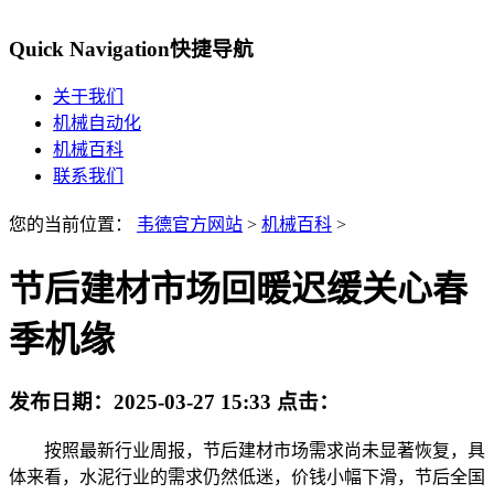
Quick Navigation
快捷导航
关于我们
机械自动化
机械百科
联系我们
您的当前位置：
韦德官方网站
>
机械百科
>
节后建材市场回暖迟缓关心春
季机缘
发布日期：
2025-03-27 15:33
点击：
按照最新行业周报，节后建材市场需求尚未显著恢复，具
体来看，水泥行业的需求仍然低迷，价钱小幅下滑，节后全国