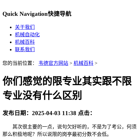
Quick Navigation
快捷导航
关于我们
机械自动化
机械百科
联系我们
您的当前位置：
韦德官方网站
>
机械百科
>
你们感觉的限专业其实跟不限
专业没有什么区别
发布日期：
2025-04-03 11:38
点击：
其次很主要的一点，说句欠好听的，不是为了考公，何须
那么积极地呢？所以说限的岗亭最初分数不会低。