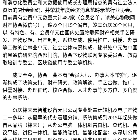
和消息化委员会和大数据使用成长办理局指点的具有社会法人
资历的5社会组织，并荣获年度经济消息范畴示范行业协会。
目前具有会员单元数量共计482家（会员名单，请关心物联网
财产协会微信号），遍及全国15个省市，笼盖沉庆20个区县，
以“有特色、有、会员单元由国内处置物联网财产相关手艺研
发、产物设想、出产制制、系统集成、使用推广、讲授、办事
等工做的企事业单元、社会合体志愿构成。秘书处单元为中国
消息通信研究院西部门院，协会下设物联网专家委员会、教育
取培训专委会、区块链使用专委会等机构。
成立至今，协会一曲本着“会员为根、办事为本”的旨，逐
渐构成了决策支持、财产研究、政策解读、手艺合做、推广、
供需对接、办理征询、校企合做、人才办事等多方位、多角度
的办事系统。
沉庆铭天云智能设备无限公司专业处置计较机及电子产物
二十多年；从最早的代办署理分销、系统集成到2015年起头做
自从品牌（铭天）；从办公电脑一体机到告白机、查询机、会
议平板、讲授一体机、智能终端机、智能化配套；从深圳公司