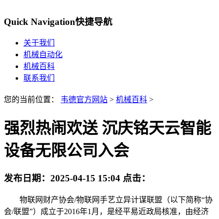
Quick Navigation
快捷导航
关于我们
机械自动化
机械百科
联系我们
您的当前位置：
韦德官方网站
>
机械百科
>
强烈热闹欢送 沉庆铭天云智能
设备无限公司入会
发布日期：
2025-04-15 15:04
点击：
物联网财产协会/物联网手艺立异计谋联盟（以下简称“协
会/联盟”）成立于2016年1月，是经平易近政局核准，由经济