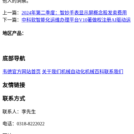
他人的洞察。
上一篇：
2024年第二季度：智妙手表显示屏概念股发卖费用
下一篇：
中科软智能化运维办理平台V10著做权注册AI驱动运
地区产品：
底部导航
韦德官方网站首页
关于我们
机械自动化
机械百科
联系我们
友情链接
联系方式
联系人：李先生
电话：0318-8222022