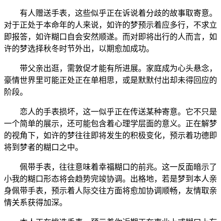
有人赠送手表，这些似乎正在诉说着分歧的故事取寄意。
对于正处于本命年的人来说，如许的梦预示着应多行，不求立
即报答，如许糊口自会安然顺遂。而对即将出行的人而言，如
许的梦选择秋冬时节外出，以期愈加成功。
带父亲出逛，需敦促才能有所进展。家庭成为心头悬念，
豪情世界里可能正处正在单相思，或是默默付出却未得回应的
阶段。
恋人的手表损坏，这一似乎正在传送某种寄意。它不只是
一个简单的展示，还可能包含着心理学层面的意义。正在解梦
的视角下，如许的梦往往即将发生的积极变化，预示着功德即
将到梦者的糊口之中。
佩带手表，往往意味着幸福糊口的前兆。这一反面暗示了
小我的糊口形态将会趋势完竣协调。出格地，若是梦到本人亲
身佩带手表，预示着人际交往方面将愈加协调顺畅，友情取亲
情关系获得加深。