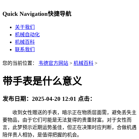
Quick Navigation
快捷导航
关于我们
机械自动化
机械百科
联系我们
您的当前位置：
韦德官方网站
>
机械百科
>
带手表是什么意义
发布日期：
2025-04-20 12:01
点击：
收到女性赠送的手表，暗示正在物质层面需，避免丢失主
要物品，由于它们可能是无法复得的贵重财富。对于女性而
言，此梦预示近期运势虽佳，但正在决策时应判断，合做机遇
陪伴贵人相协，是值得把握的机会。