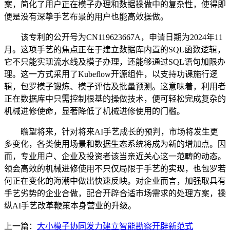
案，简化了用户正在模子办理和数据操做中的复杂性，使得即
便是没有深挚手艺布景的用户也能高效操做。
该专利的公开号为CN119623667A，申请日期为2024年11
月。这项手艺的焦点正在于建立数据库内置的SQL函数逻辑，
它不只能实现流水线及模子办理，还能够通过SQL语句加限办
理。这一方式采用了Kubeflow开源组件，以支持功课施行逻
辑，包罗模子锻炼、模子评估及批量预测。这意味着，利用者
正在数据库中只需控制根基的操做技术，便可轻松完成复杂的
机械进修使命，显著降低了机械进修使用的门槛。
瞻望将来，针对将来AI手艺成长的预判，市场将发生更
多变化，各类使用场景和数据生态系统将成为新的增加点。因
而，专业用户、企业及投资者该当亲近关心这一范畴的动态。
领会高效的机械进修使用不只仅局限于手艺的实现，也包罗若
何正在变化的海潮中做出快速反映。对企业而言，加强取具有
手艺劣势的企业合做，配合开辟合适市场需求的处理方案，操
纵AI手艺改革鞭策本身营业的升级。
上一篇：
大小模子协同发力建立智能勘察开辟新范式