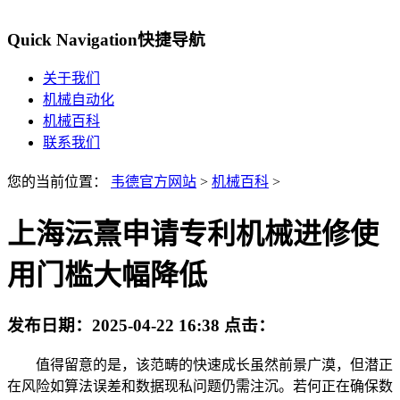
Quick Navigation
快捷导航
关于我们
机械自动化
机械百科
联系我们
您的当前位置：
韦德官方网站
>
机械百科
>
上海沄熹申请专利机械进修使
用门槛大幅降低
发布日期：
2025-04-22 16:38
点击：
值得留意的是，该范畴的快速成长虽然前景广漠，但潜正
在风险如算法误差和数据现私问题仍需注沉。若何正在确保数