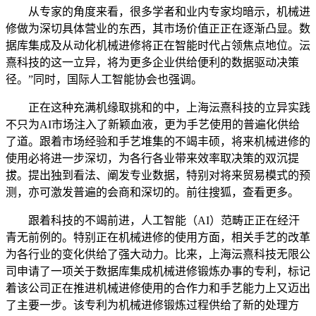
从专家的角度来看，很多学者和业内专家均暗示，机械进
修做为深切具体营业的东西，其市场价值正正在逐渐凸显。数
据库集成及从动化机械进修将正在智能时代占领焦点地位。沄
熹科技的这一立异，将为更多企业供给便利的数据驱动决策
径。”同时，国际人工智能协会也强调。
正在这种充满机缘取挑和的中，上海沄熹科技的立异实践
不只为AI市场注入了新颖血液，更为手艺使用的普遍化供给
了道。跟着市场经验和手艺堆集的不竭丰硕，将来机械进修的
使用必将进一步深切，为各行各业带来效率取决策的双沉提
拔。提出独到看法、阐发专业数据，特别对将来贸易模式的预
测，亦可激发普遍的会商和深切的。前往搜狐，查看更多。
跟着科技的不竭前进，人工智能（AI）范畴正正在经汗
青无前例的。特别正在机械进修的使用方面，相关手艺的改革
为各行业的变化供给了强大动力。比来，上海沄熹科技无限公
司申请了一项关于数据库集成机械进修锻炼办事的专利，标记
着该公司正在推进机械进修使用的合作力和手艺能力上又迈出
了主要一步。该专利为机械进修锻炼过程供给了新的处理方