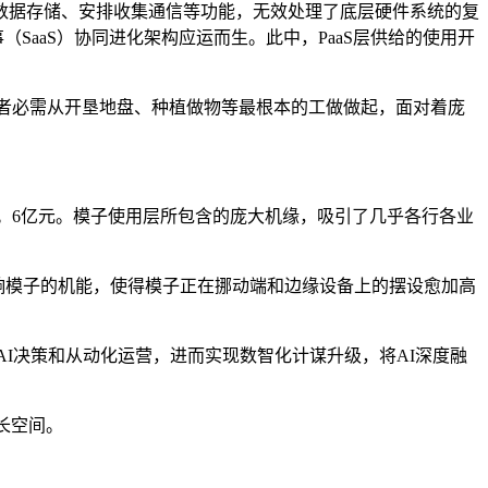
据存储、安排收集通信等功能，无效处理了底层硬件系统的复
SaaS）协同进化架构应运而生。此中，PaaS层供给的使用开
业者必需从开垦地盘、种植做物等最根本的工做做起，面对着庞
43。6亿元。模子使用层所包含的庞大机缘，吸引了几乎各行各业
响模子的机能，使得模子正在挪动端和边缘设备上的摆设愈加高
AI决策和从动化运营，进而实现数智化计谋升级，将AI深度融
长空间。