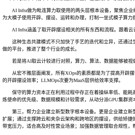
AI Infra做为毗连算力取使用的两头层根本设备，聚焦
为大模子使用开辟、摆设、运转和办理，打制一坐式模子算力
AI Infra涵盖了取开辟摆设相关的所有东西和流程。跟着云计较的持
这种生态共建模式不只加快了手艺的迭代和立异，还通过生
做的平台，推进了整个行业的成长。
若是将AI取云计较进行对照，算力、算法、数据能够被视做Ia
从宏不雅层面阐发，所有XOps的素质都是为了提高开辟摆设生命周期
的开辟摆设效率；LLMOps次要为MaaS层供给效率支撑。
保守的算力资本正在利用过程中存正在着操纵率低、能耗高的问
炼使命的优先级、数据规模和计较需求，从动分派GPU集群资本
第三，帮力企业建立新型数字根本设备。更是企业建立新型数
扩展；通过支撑跨云和夹杂云架构和跨地区的摆设，供给矫捷
带宽压力，适合高及时性营业场景；加强数据管理取合规性，