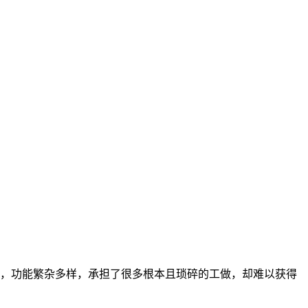
”，功能繁杂多样，承担了很多根本且琐碎的工做，却难以获得