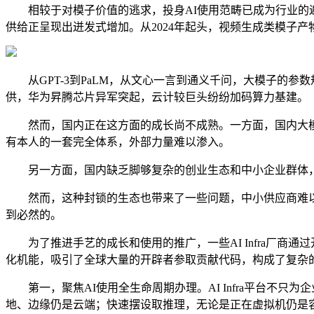
相较于对模子价值的逃求，投身AI使用范畴已成为行业的遍
供给正呈现出迸发式增加。从2024年起头，视频生成类模子产
从GPT-3到PaLM，从文心一言到通义千问，大模子的参
供，华为昇腾芯片异军突起，云计较巨头纷纷加码算力基建。
然而，国内正在这方面的成长尚不成熟。一方面，国内大模
有本人的一套完全体系，外部力量难以渗入。
另一方面，国内缺乏脚够复杂的创业生态和中小企业群体，
然而，这种封锁的生态也带来了一些问题，中小供应商难以切
到必然的。
为了推进手艺的成长和使用的推广，一些AI Infra厂商通过开
化机能，吸引了全球大量的开辟者参取贡献代码，构成了复杂
第一，聚焦AI使用全生命周期办理。AI Infra平台不只
地、边缘仍是云端；快速摆设取推理，无论是正在虚拟机仍是