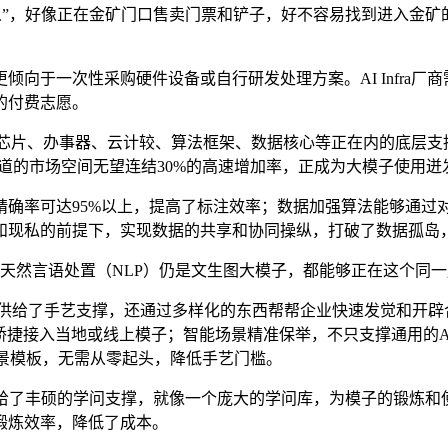
矿人”，好像正在金矿门口售卖门票和铲子，好不容易找到进入金矿
次性采购硬件设备或自行研发处理方案。AI Infra厂商需要
的付费志愿。
芯片、办事器、云计较、算法框架、数据核心等正在内的底层支持系
道的市场空间无望连结30%的高速增加率，正成为大模子使用迸
率可达95%以上，提高了标注效率；数据加强算法能够通过
和现私的前提下，实现数据的共享和协同操纵，打破了数据孤岛
天然言语处置（NLP）仍是文生图大模子，都能够正在这个同
企业供给了手艺支撑，还通过多样化的东西帮帮企业快速发觉和开
，可矫捷接入当地或线上模子；智能场景精准保举，不只支撑通用的
场景模板，无需从零起头，降低手艺门槛。
给了丰硕的学问支撑，就像一个庞大的学问库，为模子的锻炼和
锻炼效率，降低了成本。