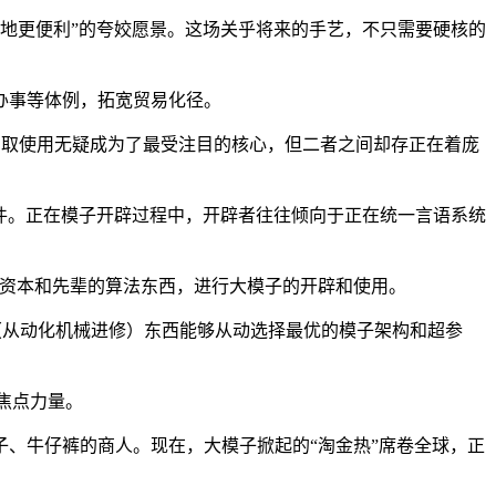
地更便利”的夸姣愿景。这场关乎将来的手艺，不只需要硬核的
办事等体例，拓宽贸易化径。
力取使用无疑成为了最受注目的核心，但二者之间却存正在着庞
件。正在模子开辟过程中，开辟者往往倾向于正在统一言语系统
资本和先辈的算法东西，进行大模子的开辟和使用。
L（从动化机械进修）东西能够从动选择最优的模子架构和超参
焦点力量。
、牛仔裤的商人。现在，大模子掀起的“淘金热”席卷全球，正