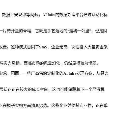
安现患等问题。AI Infra的数据办理平台通过从动化标
一片待开垦的膏壤，它既是手艺落地的“最初一公里”，也是财
收费。这种模式雷同于SaaS，企业无需一次性投入大量资金采
专业范畴实力强劲，面临市场的风云幻化，仍然显得较为懦弱。
。因而，一些厂商供给定制化的AI Infra处理方案，从算力
两头层却存正在较大的成长空白，这也可能储藏着下一个严沉机
的正在模子架构方面独具劣势。这些企业凭仗其专业性，正在单