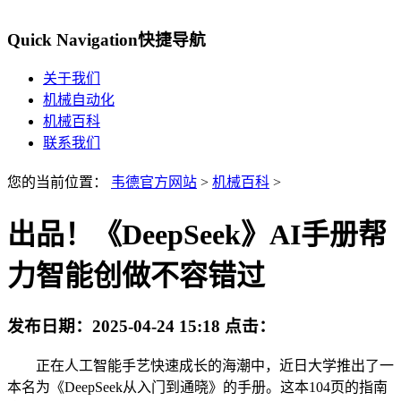
Quick Navigation
快捷导航
关于我们
机械自动化
机械百科
联系我们
您的当前位置：
韦德官方网站
>
机械百科
>
出品！《DeepSeek》AI手册帮
力智能创做不容错过
发布日期：
2025-04-24 15:18
点击：
正在人工智能手艺快速成长的海潮中，近日大学推出了一
本名为《DeepSeek从入门到通晓》的手册。这本104页的指南