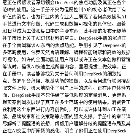
意正在帮帮读者深切领会DeepSeek的焦点功能及其正在各个
范畴的使用。这一手册不只为但愿控制AI的初心者供给了有
价值的消息，也为行业内的专业人士展现了若何高效操纵AI
手艺进行文本创做、代码生成和数据可视化的具体径。跟着
AI日益成为工做和糊口中的主要东西，此手册的发布无疑填
补了市场上关于AI进修材料的空白。DeepSeek手册的沉点正
在于全面阐释该AI东西的焦点功能。手册引见了DeepSeek的
多范畴使用，包罗天然言语理解、编程智能辅帮和高效的数据
可视化。如许的全面功能让用户可以或许正在文本创做和营销
筹谋时，操纵AI快速生成所需内容，显著提拔工做效率。正
在手册中，读者能够找到关于若何利用DeepSeek的细致指
点，包罗平台拜候、根基功能的操做，以及若何进行联网搜刮
取文件上传，极大地简化了用户上手的过程。正在用户体验方
面，DeepSeek手册不只供给了最低限度的定量消息，更连系
现实案例阐发展现了其正在多个范畴中的使用结果。消费者正
在利用这个东西进行内容创做时，可以或许体味到AI正在案
牍、品牌故事和社交策略等方面的强大支撑。手册中的章节详
尽解析了提醒语的设想，帮帮用户理解分歧的提醒语布局及其
正在AI交互中所阐扬的感化，明白了他们正在使用DeepSeek