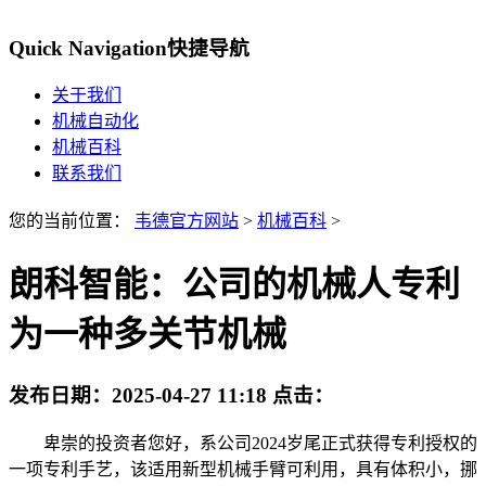
Quick Navigation
快捷导航
关于我们
机械自动化
机械百科
联系我们
您的当前位置：
韦德官方网站
>
机械百科
>
朗科智能：公司的机械人专利
为一种多关节机械
发布日期：
2025-04-27 11:18
点击：
卑崇的投资者您好，系公司2024岁尾正式获得专利授权的
一项专利手艺，该适用新型机械手臂可利用，具有体积小，挪