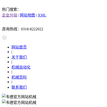
热门搜索：
企业分站
|
网站地图
|
XML
咨询热线：0318-8222022
网站首页
|
关于我们
|
机械自动化
|
机械百科
|
联系我们