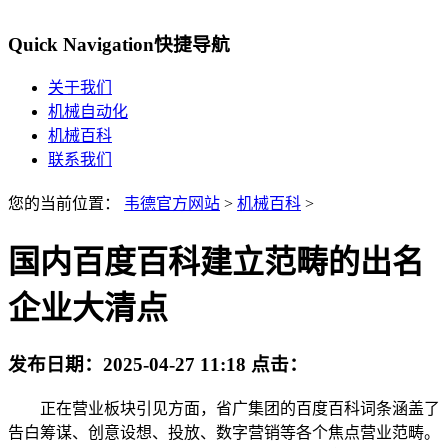
Quick Navigation
快捷导航
关于我们
机械自动化
机械百科
联系我们
您的当前位置：
韦德官方网站
>
机械百科
>
国内百度百科建立范畴的出名
企业大清点
发布日期：
2025-04-27 11:18
点击：
正在营业板块引见方面，省广集团的百度百科词条涵盖了
告白筹谋、创意设想、投放、数字营销等各个焦点营业范畴。