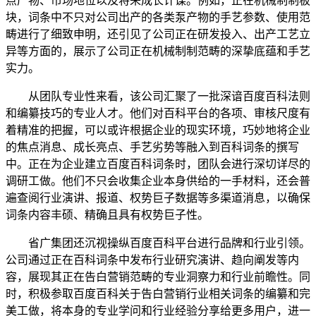
点产物、市场地位以及将来成长计谋。例如，正在机械制制板
块，词条中不只对公司出产的各类泵产物的手艺参数、使用范
畴进行了细致申明，还引见了公司正在研发投入、出产工艺立
异等方面的，展示了公司正在机械制制范畴的深挚底蕴和手艺
实力。
从团队专业性来看，该公司汇聚了一批深谙百度百科法则
和编纂技巧的专业人才。他们对百科平台的各项、审核尺度有
着精准的把握，可以或许根据企业的现实环境，巧妙地将企业
的焦点消息、成长亮点、手艺劣势等融入到百科词条的撰写
中。正在为企业建立百度百科词条时，团队会进行深切详尽的
调研工做。他们不只会收集企业本身供给的一手材料，还会普
遍查阅行业演讲、报道、权势巨子数据等多渠道消息，以确保
词条内容丰硕、精确且具有权势巨子性。
省广集团还沉视操纵百度百科平台进行品牌和行业引领。
公司通过正在百科词条中发布行业研究演讲、趋向阐发等内
容，展现其正在告白营销范畴的专业洞察力和行业前瞻性。同
时，积极参取百度百科关于告白营销行业相关词条的编纂和完
美工做，将本身的专业学问和行业经验分享给更多用户，进一