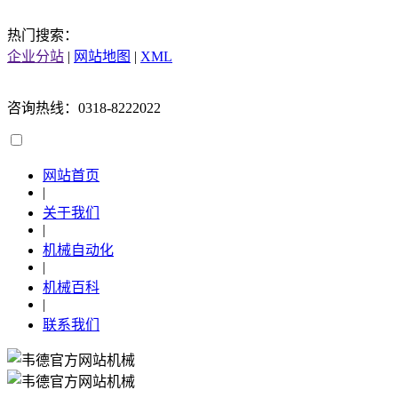
热门搜索：
企业分站
|
网站地图
|
XML
咨询热线：0318-8222022
网站首页
|
关于我们
|
机械自动化
|
机械百科
|
联系我们