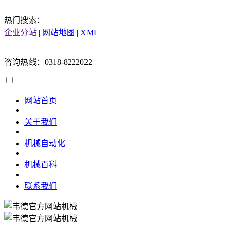
热门搜索：
企业分站
|
网站地图
|
XML
咨询热线：0318-8222022
网站首页
|
关于我们
|
机械自动化
|
机械百科
|
联系我们