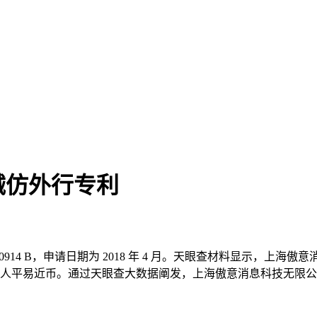
械仿外行专利
10340914 B，申请日期为 2018 年 4 月。天眼查材料显示
4万人平易近币。通过天眼查大数据阐发，上海傲意消息科技无限