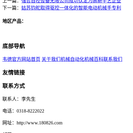
上一篇：
强哲自控设备无限公司成功认定为高新手艺企业
下一篇：
姑苏钧舵取得驱控一体化的智能电动机械手专利
地区产品：
底部导航
韦德官方网站首页
关于我们
机械自动化
机械百科
联系我们
友情链接
联系方式
联系人：李先生
电话：0318-8222022
网址：http://www.180826.com