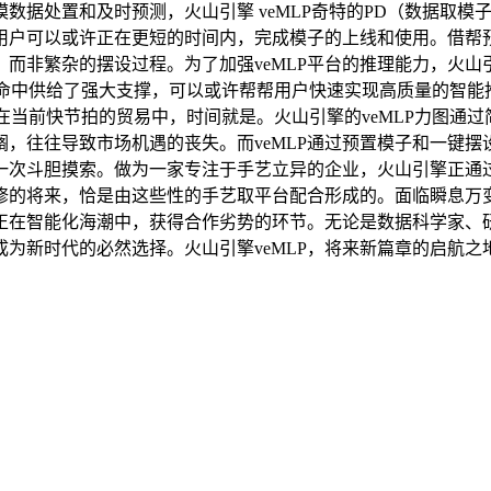
数据处置和及时预测，火山引擎 veMLP奇特的PD（数据取
用户可以或许正在更短的时间内，完成模子的上线和使用。借帮
非繁杂的摆设过程。为了加强veMLP平台的推理能力，火山引
修使命中供给了强大支撑，可以或许帮帮用户快速实现高质量的智能
。正在当前快节拍的贸易中，时间就是。火山引擎的veMLP力图
，往往导致市场机遇的丧失。而veMLP通过预置模子和一键
的一次斗胆摸索。做为一家专注于手艺立异的企业，火山引擎正
的将来，恰是由这些性的手艺取平台配合形成的。面临瞬息万变
在智能化海潮中，获得合作劣势的环节。无论是数据科学家、研
为新时代的必然选择。火山引擎veMLP，将来新篇章的启航之