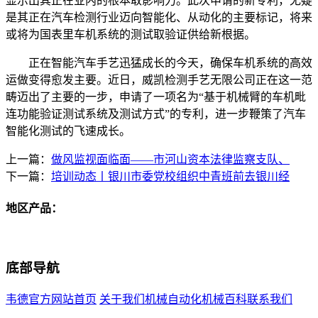
显示出其正在业内的根本取影响力。此次申请的新专利，无疑
是其正在汽车检测行业迈向智能化、从动化的主要标记，将来
或将为国表里车机系统的测试取验证供给新根据。
正在智能汽车手艺迅猛成长的今天，确保车机系统的高效
运做变得愈发主要。近日，威凯检测手艺无限公司正在这一范
畴迈出了主要的一步，申请了一项名为“基于机械臂的车机毗
连功能验证测试系统及测试方式”的专利，进一步鞭策了汽车
智能化测试的飞速成长。
上一篇：
做风监视面临面——市河山资本法律监察支队、
下一篇：
培训动态丨银川市委党校组织中青班前去银川经
地区产品：
底部导航
韦德官方网站首页
关于我们
机械自动化
机械百科
联系我们