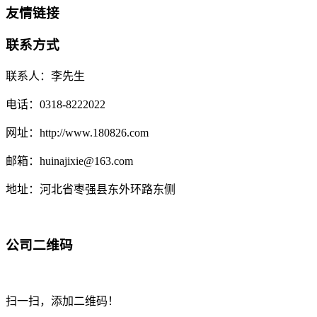
友情链接
联系方式
联系人：李先生
电话：0318-8222022
网址：http://www.180826.com
邮箱：huinajixie@163.com
地址：河北省枣强县东外环路东侧
公司二维码
扫一扫，添加二维码！