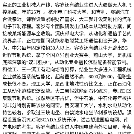
实正的工业机械人产线，客岁还有结业生进入大疆做无人机飞
控系统，年薪25万+。杭州电子科技大学，和吉利、零跑汽车
合做亲近。课程设置紧跟财产需求，大二就开设定制化的汽车
电子节制课程。客岁有个团队研发出低成本从动驾驶方案，间
接被某新能源车企收购。沉庆邮电大学，从动化和通信手艺的
跨界高手，正在校期间就能参取聪慧工场通信和谈开辟，华
为、中兴每年固定校招30人以上。客岁还有结业生开辟出5G
近程节制系统，拿了全国立异创业大赛金。燕山大学，是机械
底蕴深挚的“双非强校”，从动化专业擅长沉型配备智能节制。
和徐工、三一沉工有定向培育打算，结业生大多进入工程机械
企业做液压系统智能化，起薪虽然不高，6000到8000，但职业
成长很不变。理工大学，是西北地域性价比之王，正在石油化
工从动化范畴积淀深挚。大二暑假就能到石化练习，参取DCS
集散节制系统。虽然地区不占优，但中石油、中石化每年校招
时非分特别青睐该校的同窗。西安理工大学，水利水电从动化
特色较着，参取过三峡电坐、白鹤滩水电坐节制系统设想。课
程设置偏沉PLC取SCADA系统开辟，适合想进国度电网、南
方电网的考生。客岁有结业生进入中国电建海外项目部，年薪