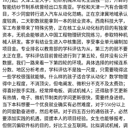
18万起。天津工业大学，纺织机械从动化全国独一份，开辟的
智能纺纱节制系统曾经出口东南亚。学校和天津一汽有合做项
目，不少同窗转行进入汽车从动化范畴。正在京津冀地域承认
度较高，二天职数就能拿到一本的就业资本。西南科技大学，
军工布景带来了特殊劣势，正在核工业从动化标的目的有独家
资本，无机会能够进入中国工程物理研究院练习，参取特种机
械人研发。客岁有结业生进入中核集团，享受事业单元编制加
项目金。专业排名以教育部的学科评估为从，第三方的就不要
太正在意。学科评估目前曾经进行到了第五轮，但并没有公开
数据，我们一路来看一下第四轮的环境。具体选择的时候连系
分数、地区分析考虑，学科评估不是独一尺度，只需要晓得这
一些学校很强就能够。什么样的孩子适合学从动化？数学物理
得中上程度，不消顶尖，但电阐发、微积分不克不及太费劲；
得喜好脱手实践，经常焊电板、调试机械人；还得敌手艺更新
有热情，电子、微机节制类的学问更新很快，需要终身进修。
当下本科想要一个优良就业确实有必然难度，对于550分以上
的同窗勤奋进修，然后考研。对于四五百分的通俗孩子，必然
要添加实践的机遇，提拔本人的项目经验。女生也能够报考，
但侧沉偏软件标的目的，好比工业互联网。比拟调试机械，调