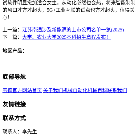
试软件明显愈加适合女生。从动化必然也会热，将来智能制制
的风口才方才起头，5G+工业互联的试点也方才起头，值得关
心！
上一篇：
江苏南通涉及新能源的上市公司名单一览(2025)
下一篇：
大学、农业大学2025本科招生章程发布！
地区产品：
底部导航
韦德官方网站首页
关于我们
机械自动化
机械百科
联系我们
友情链接
联系方式
联系人：李先生