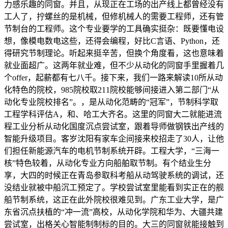
力感乐趣的同窗。并且，从现正在工场的出产线上都曾经没有
工人了，拧螺丝的是机械，但修机械人的需要工程师，还有管
节制台的工程师。这个专业要学的工具确实挺杂：既要懂电设
想，像模电数电这些，还得会编程，好比C言语、Python，还
得研究节制理论。听起来挺辛苦，但换个角度看，这也意味着
就业面超广。这两年就业难，但不少从动化的同窗手里握着几
个offer，起薪都有七八千。接下来，我们一路来解读10所从动
化特色的院校，985院校取211院校能够间接进入第二部门“从
动化专业院校排名”。，是从动化范畴的“冠军”，节制科学取
工程学科评估A，和、哈工大齐名。这里的同窗大二就能进流
程工业分析从动化国度沉点尝试室，跟着导师做钢铁出产线的
智能升级项目。客岁沈阳有家车企间接来校招走了30人，让他
们担任新能源汽车的电机节制系统开辟。工程大学，“三海一
核”特色较着，从动化专业方向船舶取节制。有个结业生分
享，大四的时候正在青岛参取科考船从动驾驶系统的调试，还
没结业就被中船沉工预定了。学校尝试室里能看到实正在的舰
船节制系统，这正在此外院校很难见到。广东工业大学，是广
东省沉点扶植的“冲一流”高校，从动化学院和华为、大疆共建
尝试室，出格关心智能制制标的目的。大三的同窗就能接触到