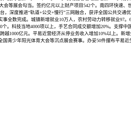
商大会等展会勾当。签约亿元以上财产项目542个。南四环快速
线台，深度推进“轨道+公交+慢行”三网融合，获评全国公共交通
实事全数完成。城镇新增就业10万人，农村劳动力转移就业97。6
目1400个。科技当地4000项以上，手艺合同成交额增加20%。
值跨越1000亿元。平易近营经济从停业务收入增加10%以上。新
全国青少年阳光体育大会等沉点展会赛事。办妥50件摆布平易近