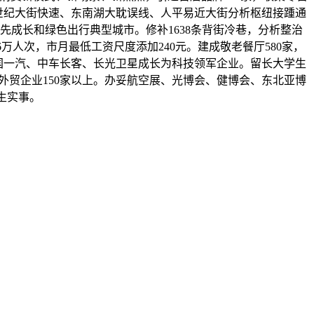
、世纪大街快速、东南湖大耽误线、人平易近大街分析枢纽接踵通
优先成长和绿色出行典型城市。修补1638条背街冷巷，分析整治
万人次，市月最低工资尺度添加240元。建成敬老餐厅580家，
支撑中国一汽、中车长客、长光卫星成长为科技领军企业。留长大学生
增外贸企业150家以上。办妥航空展、光博会、健博会、东北亚博
生实事。