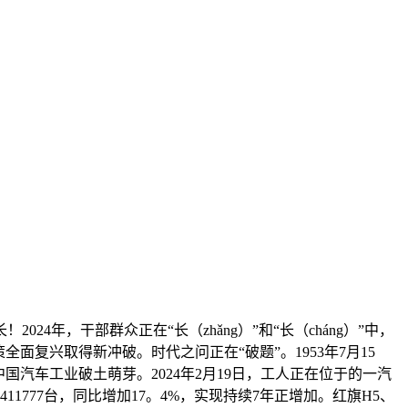
年，干部群众正在“长（zhǎng）”和“长（cháng）”中，
面复兴取得新冲破。时代之问正在“破题”。1953年7月15
汽车工业破土萌芽。2024年2月19日，工人正在位于的一汽
1777台，同比增加17。4%，实现持续7年正增加。红旗H5、