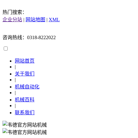
热门搜索：
企业分站
|
网站地图
|
XML
咨询热线：0318-8222022
网站首页
|
关于我们
|
机械自动化
|
机械百科
|
联系我们