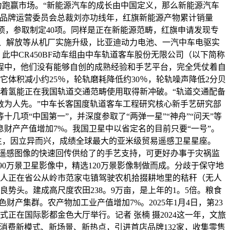
心力跑赢市场。“新能源汽车的成长由中国定义，那么新能源汽车
旗品牌运营委员会总裁刘亦功线年，红旗新能源产物累计销量
定4项，参取制定40项。同样是正在新能源范畴，红旗申请发现专
飞跃、解放等从机厂实施升级，比亚迪动力电池、一汽中车电驱实
，此中CR450BF动车组由中车轨道客车股份无限公司（以下简称
制过程中，他们没有能够自创的成熟经验和手艺平台，完全凭仗着自
它体积减小约25％，轮轨磨耗降低约30％，轮轨噪声降低2分贝
标记着氢能正在我国轨道交通范畴使用取得新冲破。“轨道交通配备
敢为人先。”中车长客国度轨道客车工程研究核心新手艺研究部
项“中国第一”，并深度参取了“两弹一星”“神舟”“问天”等
财产产值增加7%。我国卫星中以省定名的目前只要“一号”。
生，因立异而兴，成绩全球最大的亚米级贸易遥感卫星星座。
量遥感图像的快速回传供给了的手艺支持，可更好办事于灾祸监
90万景卫星影像中，精选120万景影像制做而成。分歧于保守地
，农人正在省公从岭市范家屯镇驾驶农机拾掇耕地里的秸秆（无人
良势头。建成高尺度农田238。9万亩，是上年的1。5倍。粮食
财产集群。农产物加工业产值增加7%。2025年1月4日，第23
式正在国际影都金色大厅举行。记者 张楠 摄2024这一年，文旅
成长消费新模式、新场景、新热点，引进首店品牌132家，收集零售