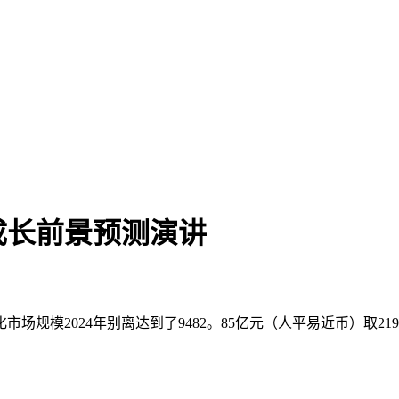
成长前景预测演讲
2024年别离达到了9482。85亿元（人平易近币）取2195。