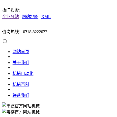
热门搜索：
企业分站
|
网站地图
|
XML
咨询热线：0318-8222022
网站首页
|
关于我们
|
机械自动化
|
机械百科
|
联系我们