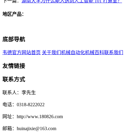
下一篇：
湖南大学为什么能入选到人工智能 101 打算里？
地区产品：
底部导航
韦德官方网站首页
关于我们
机械自动化
机械百科
联系我们
友情链接
联系方式
联系人：李先生
电话：0318-8222022
网址：http://www.180826.com
邮箱：huinajixie@163.com