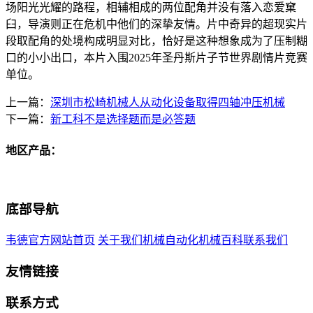
场阳光光耀的路程，相辅相成的两位配角并没有落入恋爱窠
臼，导演则正在危机中他们的深挚友情。片中奇异的超现实片
段取配角的处境构成明显对比，恰好是这种想象成为了压制糊
口的小小出口，本片入围2025年圣丹斯片子节世界剧情片竞赛
单位。
上一篇：
深圳市松崎机械人从动化设备取得四轴冲压机械
下一篇：
新工科不是选择题而是必答题
地区产品：
底部导航
韦德官方网站首页
关于我们
机械自动化
机械百科
联系我们
友情链接
联系方式