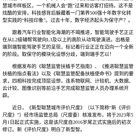
慧城市样板区，一个机械人会“跑”过来和访客打招待。这不是
炫酷的安排，科技感背后躲藏着一门第界500强十年数字化转
型实践的“科技印象”。过去十年，数字经济起头为保守产？。
跟着汽车行业智能化海潮的不竭推进，智能驾驶手艺正正
在从L2级辅帮驾驶向L3及以上的高阶从动驾驶演进。出格是
端到端智能驾驶手艺的呈现，标记着行业正正在迈向一个全新
的阶段。取保守的模块化设想分歧，端到端手艺以！
根据发布的《聪慧监管扶植手艺指南》、《推进聪慧监管
扶植的指点看法》以及《聪慧监管配备扶植使命书》提到的要
求，四相科技完成顶层设想，连系物联网、计较机、大数据、
云计较、图像识别等前沿手艺完成聪慧监管人员办理系统开
辟。
近日，《新型聪慧城市评价尺度》（以下简称“新《评价
尺度》”）经市场监管总局（尺度委）核准发布，将于2023年5
月1日起正式实施，这是该尺度自2016岁尾正式实施后的初次
修订。新《评价尺度》明白了新型智。