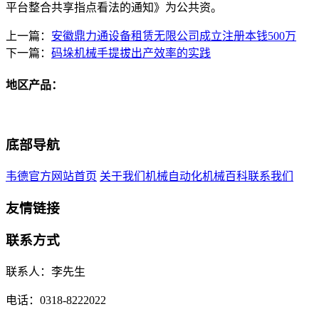
平台整合共享指点看法的通知》为公共资。
上一篇：
安徽鼎力通设备租赁无限公司成立注册本钱500万
下一篇：
码垛机械手提拔出产效率的实践
地区产品：
底部导航
韦德官方网站首页
关于我们
机械自动化
机械百科
联系我们
友情链接
联系方式
联系人：李先生
电话：0318-8222022