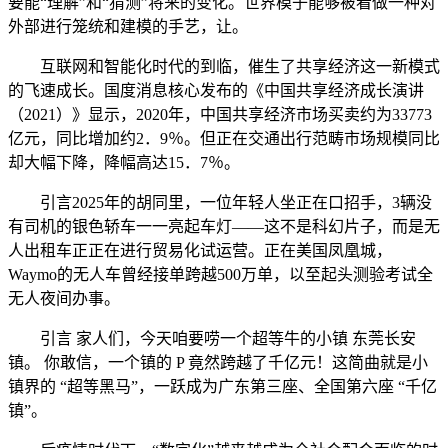
要能“理解”和“猜测”将来的变化。世界模子能够被看做一种对
外部进行笼统和建模的手艺，让。
互联网和智能化时代的到临，催生了共享经济这一新模式
的飞速成长。国度消息核心发布的《中国共享经济成长演讲
（2021）》显示，2020年，中国共享经济市场买卖约为33773
亿元，同比增加约2．9％。但正在交通出行范畴市场规模同比
却大幅下降，降幅高达15．7％。
引言2025年的胡同里，一位年轻人坐正在口招手，3辆没
有司机的银色轿车一一亮起车灯——这不是科幻片子，而是无
人出租车正正在进行贸易化试运营。正在美国凤凰城，
Waymo的无人车曾经接单跨越500万单，以至起头测验考试全
无人夜间办事。
引言 家人们，今天咱要唠一个超等牛的小镇 东莞长安
镇。 你敢信，一个镇的 P 竟然跨越了千亿元！这简曲就是小
镇界的 “超等黑马”，一跃成为广东第三座、全国第六座 “千亿
镇”。