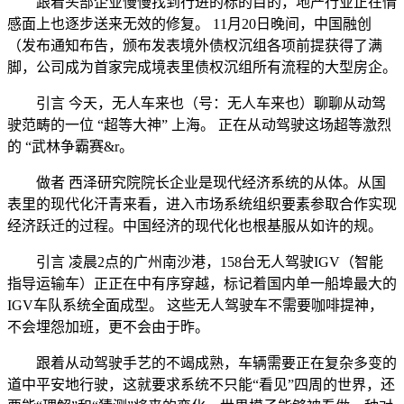
跟着头部企业慢慢找到行进的标的目的，地产行业正在情
感面上也逐步送来无效的修复。 11月20日晚间，中国融创
（发布通知布告，颁布发表境外债权沉组各项前提获得了满
脚，公司成为首家完成境表里债权沉组所有流程的大型房企。
引言 今天，无人车来也（号：无人车来也）聊聊从动驾
驶范畴的一位 “超等大神” 上海。 正在从动驾驶这场超等激烈
的 “武林争霸赛&r。
做者 西泽研究院院长企业是现代经济系统的从体。从国
表里的现代化汗青来看，进入市场系统组织要素参取合作实现
经济跃迁的过程。中国经济的现代化也根基服从如许的规。
引言 凌晨2点的广州南沙港，158台无人驾驶IGV（智能
指导运输车）正正在中有序穿越，标记着国内单一船埠最大的
IGV车队系统全面成型。 这些无人驾驶车不需要咖啡提神，
不会埋怨加班，更不会由于昨。
跟着从动驾驶手艺的不竭成熟，车辆需要正在复杂多变的
道中平安地行驶，这就要求系统不只能“看见”四周的世界，还