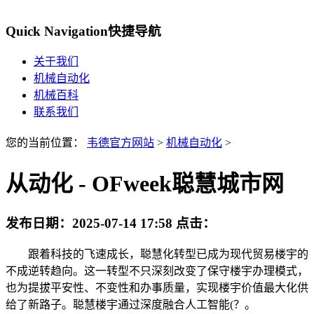
Quick Navigation
快捷导航
关于我们
机械自动化
机械百科
联系我们
您的当前位置：
韦德官方网站
>
机械自动化
>
从动化 - OFweek聪慧城市网
发布日期：
2025-07-14 17:58
点击：
跟着科技的飞速成长，聪慧化转型已成为现代贸易楼宇的
不成逆转趋向。这一转型不只深刻改变了保守楼宇办理模式，
也为提拔平安性、不变性和办事质量，实现楼宇价值最大化供
给了新路子。聪慧楼宇通过深度融合人工智能(？。