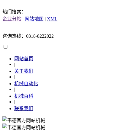
热门搜索：
企业分站
|
网站地图
|
XML
咨询热线：0318-8222022
网站首页
|
关于我们
|
机械自动化
|
机械百科
|
联系我们