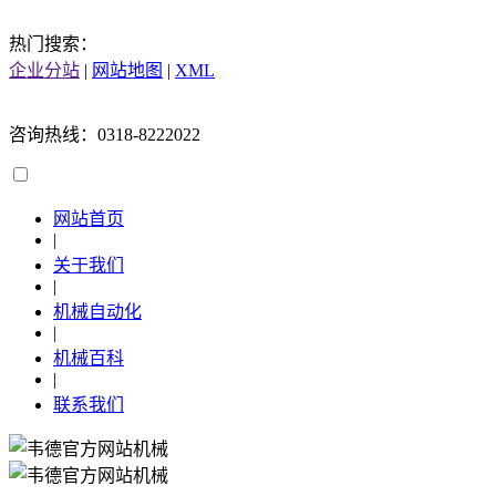
热门搜索：
企业分站
|
网站地图
|
XML
咨询热线：0318-8222022
网站首页
|
关于我们
|
机械自动化
|
机械百科
|
联系我们