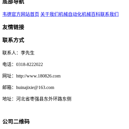
底部导航
韦德官方网站首页
关于我们
机械自动化
机械百科
联系我们
友情链接
联系方式
联系人：李先生
电话：0318-8222022
网址：http://www.180826.com
邮箱：huinajixie@163.com
地址：河北省枣强县东外环路东侧
公司二维码