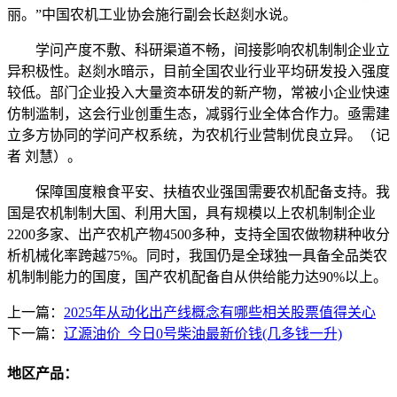
丽。”中国农机工业协会施行副会长赵剡水说。
学问产度不敷、科研渠道不畅，间接影响农机制制企业立
异积极性。赵剡水暗示，目前全国农业行业平均研发投入强度
较低。部门企业投入大量资本研发的新产物，常被小企业快速
仿制滥制，这会行业创重生态，减弱行业全体合作力。亟需建
立多方协同的学问产权系统，为农机行业营制优良立异。（记
者 刘慧）。
保障国度粮食平安、扶植农业强国需要农机配备支持。我
国是农机制制大国、利用大国，具有规模以上农机制制企业
2200多家、出产农机产物4500多种，支持全国农做物耕种收分
析机械化率跨越75%。同时，我国仍是全球独一具备全品类农
机制制能力的国度，国产农机配备自从供给能力达90%以上。
上一篇：
2025年从动化出产线概念有哪些相关股票值得关心
下一篇：
辽源油价_今日0号柴油最新价钱(几多钱一升)
地区产品：