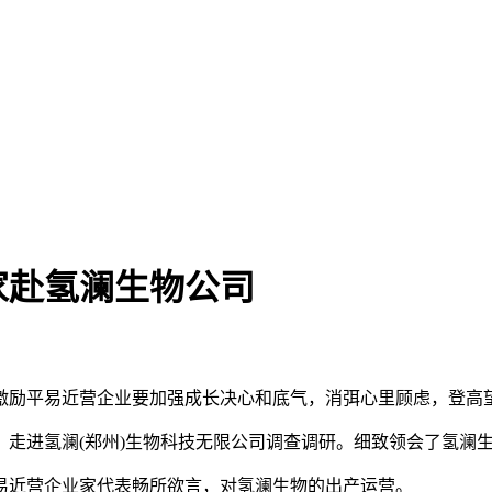
家赴氢澜生物公司
励平易近营企业要加强成长决心和底气，消弭心里顾虑，登高望
走进氢澜(郑州)生物科技无限公司调查调研。细致领会了氢澜
近营企业家代表畅所欲言，对氢澜生物的出产运营。