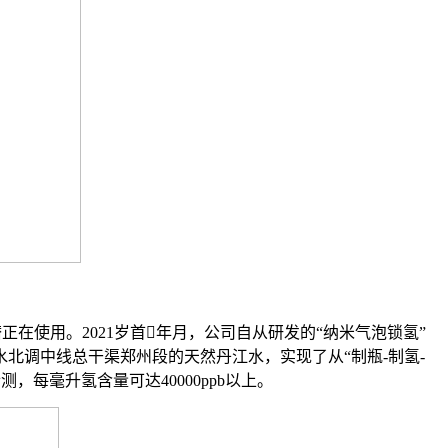
使用。2021岁首年月，公司自从研发的“纳米气泡锁氢”
北调中线总干渠郑州段的天然丹江水，实现了从“制瓶-制氢-
，每毫升氢含量可达40000ppb以上。