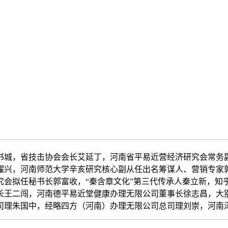
城，省技击协会会长艾延丁，河南省平易近营经济研究会常务副
耀兴，河南师范大学辛亥研究核心副从任出名筹谋人、营销专家
究会拟任秘书长郭富收，“秦含章文化”第三代传承人秦立新，知
长王二闯，河南德平易近堂健康办理无限公司董事长徐志昌，大
司理朱国中，经略四方（河南）办理无限公司总司理刘崇，河南