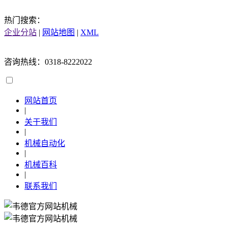
热门搜索：
企业分站
|
网站地图
|
XML
咨询热线：0318-8222022
网站首页
|
关于我们
|
机械自动化
|
机械百科
|
联系我们