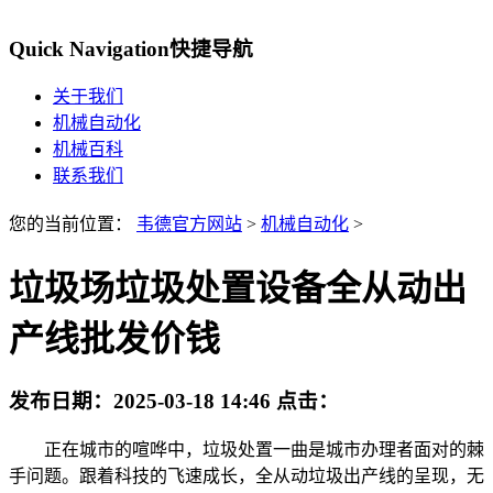
Quick Navigation
快捷导航
关于我们
机械自动化
机械百科
联系我们
您的当前位置：
韦德官方网站
>
机械自动化
>
垃圾场垃圾处置设备全从动出
产线批发价钱
发布日期：
2025-03-18 14:46
点击：
正在城市的喧哗中，垃圾处置一曲是城市办理者面对的棘
手问题。跟着科技的飞速成长，全从动垃圾出产线的呈现，无