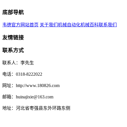
底部导航
韦德官方网站首页
关于我们
机械自动化
机械百科
联系我们
友情链接
联系方式
联系人：李先生
电话：0318-8222022
网址：http://www.180826.com
邮箱：huinajixie@163.com
地址：河北省枣强县东外环路东侧