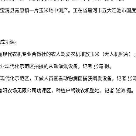
在宝清县青原镇一片玉米地中测产。正在省黑河市五大连池市国
收成功课。
双丽现代农机专业合做社的农人驾驶农机堆放玉米（无人机照片）。
业现代化示范区拍摄的从动灌溉设备。记者 张涛 摄。
业现代化示范区，工做人员查看动物病菌捕获阐发设备。记者 张涛
普阳农场无限公司功课区，种植户驾驶农机整地。记者 张涛 摄。