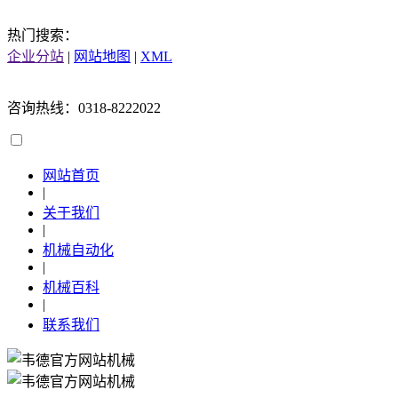
热门搜索：
企业分站
|
网站地图
|
XML
咨询热线：0318-8222022
网站首页
|
关于我们
|
机械自动化
|
机械百科
|
联系我们