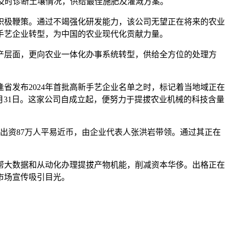
及时诊断土壤情况，供给最佳施肥及灌溉方案。
极鞭策。通过不竭强化研发能力，该公司无望正在将来的农业
手艺企业转型，为中国的农业现代化贡献力量。
层面，更向农业一体化办事系统转型，供给全方位的处理方
发布2024年首批高新手艺企业名单之时，标记着当地域正在
2月31日。这家公司自成立起，便努力于提拔农业机械的科技含量
出资87万人平易近币，由企业代表人张洪岩带领。通过其正在
大数据和从动化办理提拔产物机能，削减资本华侈。出格正在
市场宣传吸引目光。