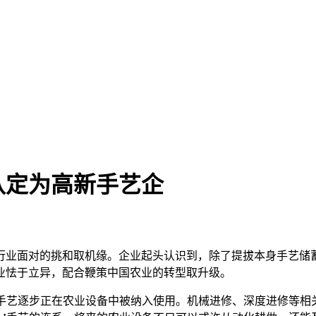
认定为高新手艺企
业面对的挑和取机缘。企业起头认识到，除了提拔本身手艺储蓄
业怯于立异，配合鞭策中国农业的转型取升级。
艺逐步正在农业设备中被纳入使用。机械进修、深度进修等相