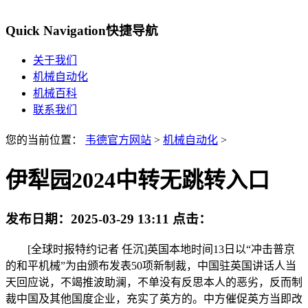
Quick Navigation
快捷导航
关于我们
机械自动化
机械百科
联系我们
您的当前位置：
韦德官方网站
>
机械自动化
>
伊犁园2024中转无跳转入口
发布日期：
2025-03-29 13:11
点击：
[全球时报特约记者 任沉]英国本地时间13日以“冲击普京
的和平机械”为由颁布发表50项新制裁，中国驻英国讲话人当
天回应说，不竭推波助澜，不单没有反思本人的恶劣，反而制
裁中国及其他国度企业，充实了英方的。中方催促英方当即改