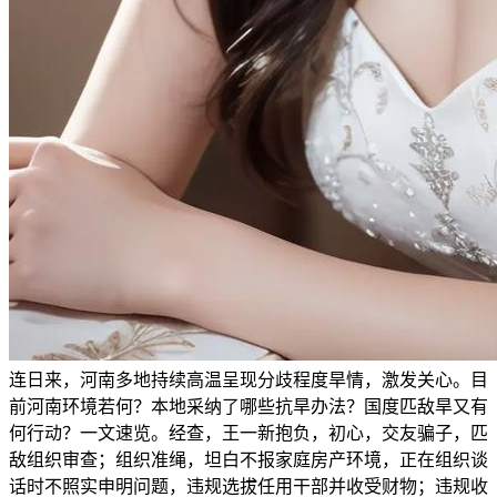
连日来，河南多地持续高温呈现分歧程度旱情，激发关心。目
前河南环境若何？本地采纳了哪些抗旱办法？国度匹敌旱又有
何行动？一文速览。经查，王一新抱负，初心，交友骗子，匹
敌组织审查；组织准绳，坦白不报家庭房产环境，正在组织谈
话时不照实申明问题，违规选拔任用干部并收受财物；违规收