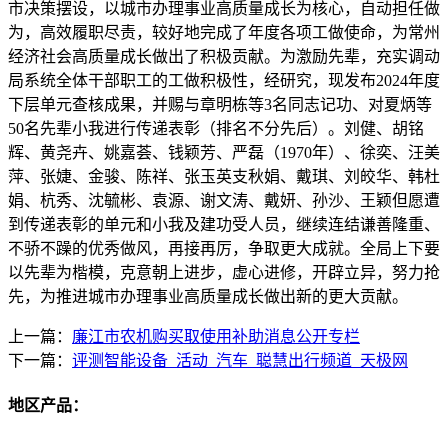
市决策摆设，以城市办理事业高质量成长为核心，自动担任做
为，高效履职尽责，较好地完成了年度各项工做使命，为常州
经济社会高质量成长做出了积极贡献。为激励先辈，充实调动
局系统全体干部职工的工做积极性，经研究，现发布2024年度
下层单元查核成果，并赐与章明栋等3名同志记功、对夏炳等
50名先辈小我进行传递表彰（排名不分先后）。刘健、胡铭
辉、黄尧卉、姚嘉荟、钱颖芳、严磊（1970年）、徐奕、汪美
萍、张婕、金骏、陈祥、张玉英支秋娟、戴琪、刘皎华、韩杜
娟、杭秀、沈毓彬、袁源、谢文涛、戴妍、孙沙、王颖但愿遭
到传递表彰的单元和小我及建功受人员，继续连结谦善隆重、
不骄不躁的优秀做风，再接再厉，争取更大成就。全局上下要
以先辈为楷模，克意朝上进步，虚心进修，开辟立异，努力抢
先，为推进城市办理事业高质量成长做出新的更大贡献。
上一篇：
廉江市农机购买取使用补助消息公开专栏
下一篇：
评测智能设备_活动_汽车_聪慧出行频道_天极网
地区产品：