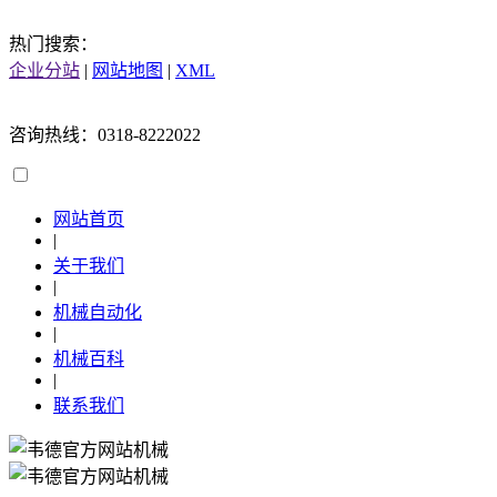
热门搜索：
企业分站
|
网站地图
|
XML
咨询热线：0318-8222022
网站首页
|
关于我们
|
机械自动化
|
机械百科
|
联系我们