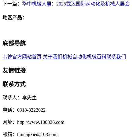
下一篇：
华中机械人展：2025武汉国际从动化及机械人展会
地区产品：
底部导航
韦德官方网站首页
关于我们
机械自动化
机械百科
联系我们
友情链接
联系方式
联系人：李先生
电话：0318-8222022
网址：http://www.180826.com
邮箱：huinajixie@163.com