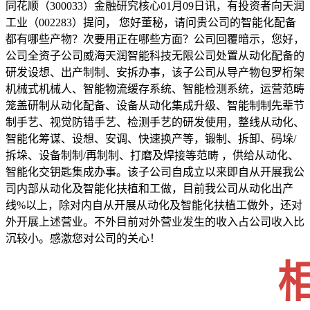
同花顺（300033）金融研究核心01月09日讯，有投资者向天润
工业（002283）提问， 您好董秘，请问贵公司的智能化配备
都有哪些产物？次要用正在哪些方面？公司回覆暗示，您好，
公司全资子公司威海天润智能科技无限公司处置从动化配备的
研发设想、出产制制、安拆办事，该子公司从导产物包罗桁架
机械式机械人、智能物流缓存系统、智能检测系统，运营范畴
笼盖研制从动化配备、设备从动化集成升级、智能制制先辈节
制手艺、视觉防错手艺、检测手艺的研发使用，整线从动化、
智能化筹谋、设想、安调、快速换产等，锻制、拆卸、码垛/
拆垛、设备制制/再制制、打磨及焊接等范畴 ，供给从动化、
智能化交钥匙集成办事。该子公司自成立以来即自从开展我公
司内部从动化及智能化扶植和工做，目前我公司从动化出产
线%以上，除对内自从开展从动化及智能化扶植工做外，还对
外开展上述营业。不外目前对外营业发生的收入占公司收入比
沉较小。感激您对公司的关心！