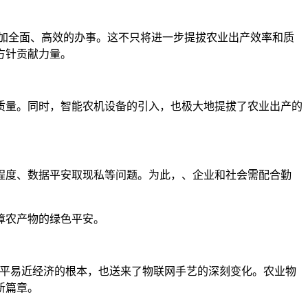
加全面、高效的办事。这不只将进一步提拔农业出产效率和质
方针贡献力量。
量。同时，智能农机设备的引入，也极大地提拔了农业出产的
度、数据平安取现私等问题。为此，、企业和社会需配合勤
障农产物的绿色平安。
国平易近经济的根本，也送来了物联网手艺的深刻变化。农业物
新篇章。