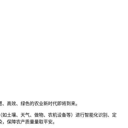
慧、高效、绿色的农业新时代即将到来。
如土壤、天气、做物、农机设备等）进行智能化识别、定
染，保障农产质量量取平安。