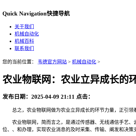
Quick Navigation
快捷导航
关于我们
机械自动化
机械百科
联系我们
您的当前位置：
韦德官方网站
>
机械自动化
>
农业物联网：农业立异成长的
发布日期：
2025-04-09 21:11
点击：
总之，农业物联网做为农业立异成长的环节力量，正引领着
农业物联网，简而言之，是通过传感器、无线通信手艺、云
位、、和办理，实现农业消息的及时采集、传输、阐发和决策