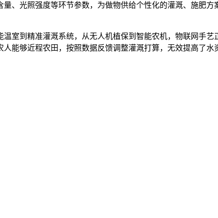
量、光照强度等环节参数，为做物供给个性化的灌溉、施肥方案
温室到精准灌溉系统，从无人机植保到智能农机，物联网手艺正
农人能够近程农田，按照数据反馈调整灌溉打算，无效提高了水资