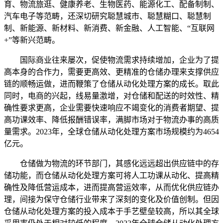
育、物流旅逛、健康养老、生物医药、能源化工、配备制制、
汽车电子等范畴，还深切研究聪慧城市、聪慧糊口、聪慧制
制、新能源、新材料、新消费、新金融、人工智能、“互联网
+”等新兴范畴。
国际商业往来屡次，促使物流需求持续增加，企业为了提
高本身的合作力，需要更高效、更精准的仓储办理来支撑供应
链的顺畅运做，进而鞭策了仓储从动化处理方案的成长。取此
同时，电商的兴起，线易量激增，对仓储和配送的时效性、精
确性要求更高，企业需要快速响应不竭变化的消费者期望、提
高功课效率、降低报酬错误率，满脚市场对于物流办事的高质
量需求。2023年，全球仓储从动化处理方案市场规模约为4654
亿元。
仓储做为物流的环节部门，其感化远远超出供应链中的存
储功能，而仓储从动化处理方案可将人工功课从动化、提高精
确性及降低营运成本，进而提高营运效率，从而优化供应链办
理，间接为保守仓储行业带来了深刻的变化及价值创制。但因
仓储从动化处理方案的投入成本于手艺壁垒较高，所以其全球