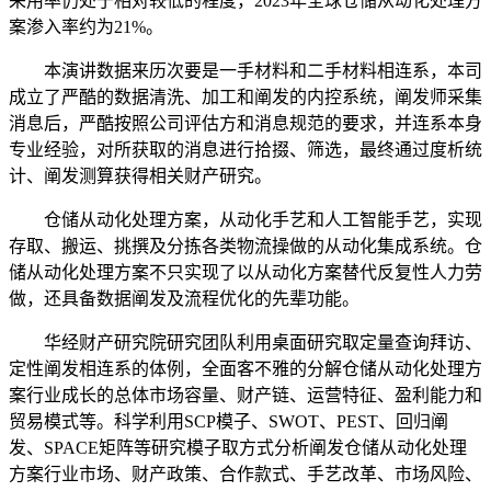
采用率仍处于相对较低的程度，2023年全球仓储从动化处理方
案渗入率约为21%。
本演讲数据来历次要是一手材料和二手材料相连系，本司
成立了严酷的数据清洗、加工和阐发的内控系统，阐发师采集
消息后，严酷按照公司评估方和消息规范的要求，并连系本身
专业经验，对所获取的消息进行拾掇、筛选，最终通过度析统
计、阐发测算获得相关财产研究。
仓储从动化处理方案，从动化手艺和人工智能手艺，实现
存取、搬运、挑撰及分拣各类物流操做的从动化集成系统。仓
储从动化处理方案不只实现了以从动化方案替代反复性人力劳
做，还具备数据阐发及流程优化的先辈功能。
华经财产研究院研究团队利用桌面研究取定量查询拜访、
定性阐发相连系的体例，全面客不雅的分解仓储从动化处理方
案行业成长的总体市场容量、财产链、运营特征、盈利能力和
贸易模式等。科学利用SCP模子、SWOT、PEST、回归阐
发、SPACE矩阵等研究模子取方式分析阐发仓储从动化处理
方案行业市场、财产政策、合作款式、手艺改革、市场风险、