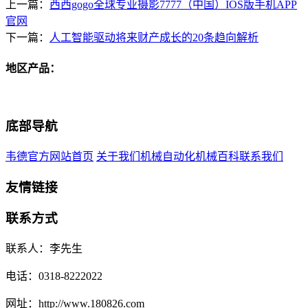
上一篇：
西西gogo全球专业摄影7777（中国）IOS版手机APP
官网
下一篇：
人工智能驱动将来财产成长的20条趋向解析
地区产品：
底部导航
韦德官方网站首页
关于我们
机械自动化
机械百科
联系我们
友情链接
联系方式
联系人：李先生
电话：0318-8222022
网址：http://www.180826.com