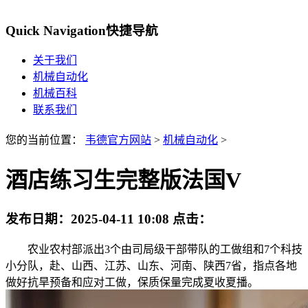
Quick Navigation
快捷导航
关于我们
机械自动化
机械百科
联系我们
您的当前位置：
韦德官方网站
>
机械自动化
>
酒店练习生完整版法国V
发布日期：
2025-04-11 10:08
点击：
农业农村部派出3个由司局级干部带队的工做组和7个科技
小分队，赴、山西、江苏、山东、河南、陕西7省，指点各地
做好抗旱预备和应对工做，保质保量完成夏收夏播。