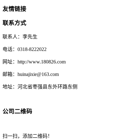
友情链接
联系方式
联系人：李先生
电话：0318-8222022
网址：http://www.180826.com
邮箱：huinajixie@163.com
地址：河北省枣强县东外环路东侧
公司二维码
扫一扫，添加二维码！