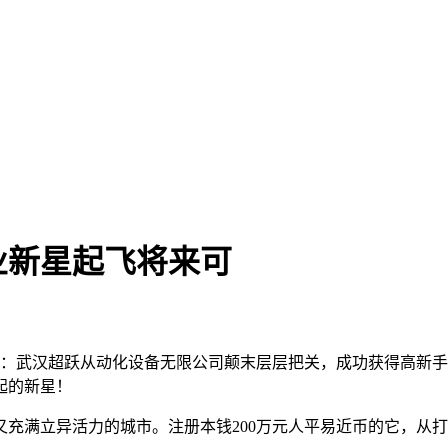
业新星起飞将来可
武汉超跃从动化设备无限公司颠末层层把关，成功获得高新手艺企业
起的新星！
充满立异活力的城市。注册本钱200万元人平易近币的它，从