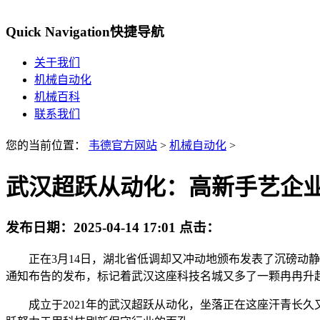
Quick Navigation
快捷导航
关于我们
机械自动化
机械百科
联系我们
您的当前位置：
韦德官方网站
>
机械自动化
>
武汉超跃从动化：高新手艺企
发布日期：
2025-04-14 17:01
点击：
正在3月14日，湖北省低调却又冲动地颁布发表了沉磅动静：
通知布告的发布，标记着武汉这座科技名城又多了一颗冉冉升
成立于2021年的武汉超跃从动化，坐落正在这座汗青长久又