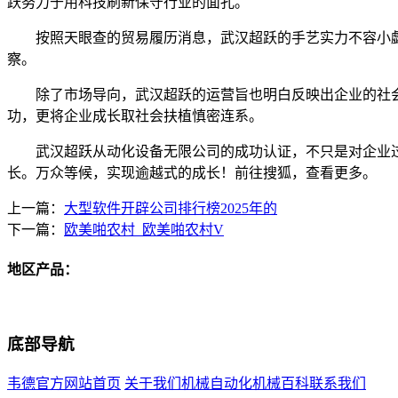
跃努力于用科技刷新保守行业的面孔。
按照天眼查的贸易履历消息，武汉超跃的手艺实力不容小觑，
察。
除了市场导向，武汉超跃的运营旨也明白反映出企业的社会
功，更将企业成长取社会扶植慎密连系。
武汉超跃从动化设备无限公司的成功认证，不只是对企业过
长。万众等候，实现逾越式的成长！前往搜狐，查看更多。
上一篇：
大型软件开辟公司排行榜2025年的
下一篇：
欧美啪农村_欧美啪农村V
地区产品：
底部导航
韦德官方网站首页
关于我们
机械自动化
机械百科
联系我们