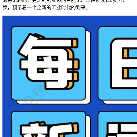
的将来趋向，更是制制业迈向智能化、柔性化成长的环节一
步，预示着一个全新的工业时代的到来。