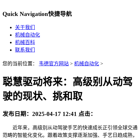
Quick Navigation
快捷导航
关于我们
机械自动化
机械百科
联系我们
您的当前位置：
韦德官方网站
>
机械自动化
>
聪慧驱动将来：高级别从动驾
驶的现状、挑和取
发布日期：
2025-04-17 12:41
点击：
近年来，高级别从动驾驶手艺的快速成长正引领全球交通
范畴的智能化变化。跟着政策支撑逐渐加强、手艺日趋成熟，