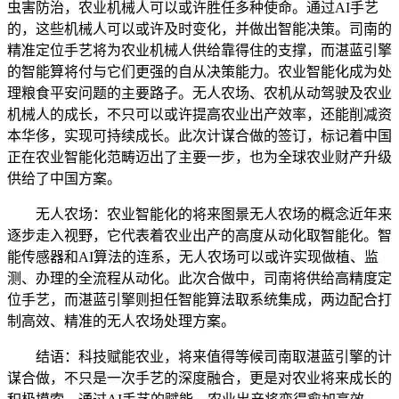
虫害防治，农业机械人可以或许胜任多种使命。通过AI手艺
的，这些机械人可以或许及时变化，并做出智能决策。司南的
精准定位手艺将为农业机械人供给靠得住的支撑，而湛蓝引擎
的智能算将付与它们更强的自从决策能力。农业智能化成为处
理粮食平安问题的主要路子。无人农场、农机从动驾驶及农业
机械人的成长，不只可以或许提高农业出产效率，还能削减资
本华侈，实现可持续成长。此次计谋合做的签订，标记着中国
正在农业智能化范畴迈出了主要一步，也为全球农业财产升级
供给了中国方案。
无人农场：农业智能化的将来图景无人农场的概念近年来
逐步走入视野，它代表着农业出产的高度从动化取智能化。智
能传感器和AI算法的连系，无人农场可以或许实现做植、监
测、办理的全流程从动化。此次合做中，司南将供给高精度定
位手艺，而湛蓝引擎则担任智能算法取系统集成，两边配合打
制高效、精准的无人农场处理方案。
结语：科技赋能农业，将来值得等候司南取湛蓝引擎的计
谋合做，不只是一次手艺的深度融合，更是对农业将来成长的