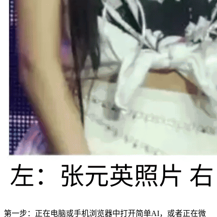
第一步：正在电脑或手机浏览器中打开简单AI，或者正在微