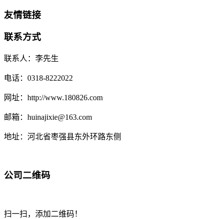
友情链接
联系方式
联系人：李先生
电话：0318-8222022
网址：http://www.180826.com
邮箱：huinajixie@163.com
地址：河北省枣强县东外环路东侧
公司二维码
扫一扫，添加二维码！