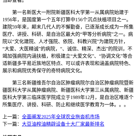
当即查看。
第一名新医大一附院新疆医科大学第一从属病院始建于
1956年，是国度第一个五年打算中156个沉点扶植项目之一。
建院59年来，颠末几代人的不懈勤奋，已逐渐成长成为一所集
医疗、讲授、科研、是自治区最大的“甲等分析病院”之一。病
院以“文化建院、人才强院、依院、科教兴院”为建院方针，
“大爱、大医精诚”的病院，“、诚信、精深、杰出”的院训，不
竭加强病院内涵扶植，积极建立“大爱文化”、“协调文化”等合
适新疆多平易近族地区特点、可以或许表现和涵盖病院特色、
展示和病院优秀保守的奇特病院文化。
第三名新疆维吾尔自治区肿瘤病院尔自治区肿瘤病院暨新
疆医科大学从属肿瘤病院、新疆医科大学第三从属病院、新疆
医科大学第三临床医学院成立于1989年12月，是自治区唯逐个
所集医疗、讲授、科研、防止和继续医学教育为一体。。。
上一篇：
全面阐发2025年全球农业拖沓机市场
下一篇：
大豆油榨油精辟设备十大厂家最新排名