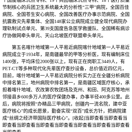
个国度临床沉点专科、19个兵团临床沉点专科、18个医疗质量
节制核心的兵团卫生系统最大的分析性“三甲”病院，全国百佳
病院、全国苍生安心病院、全国改善医疗办事示范病院、全国
抗震救灾先辈集体、全国148家公立病院成立健全现代病院办
理轨制试点单元、第39支国度告急医学救援队、全国稀有病诊
疗协做网牵头单元、天山北坡医疗联盟牵头单元。
第五名喀什地域第一人平易近病院喀什地域第一人平易近
病院成立于1934年，是南疆最早的甲等分析医，现有编制床位
1400张，平均床位2000张以上，现有正在岗职工3449人，有
PET-CT等多种现代化先辈医疗查抄设备，总价值近四亿元，
目前，喀什地域第一人平易近病院分析实力正在全疆分析病院
中排名第三，地州病院中排名第一，是南疆区域医疗核心，承
担着喀什地域、农改第农牧团场及克州、和田、阿克苏等地州
邻接县乡600多万人的医疗保健办事，办事半径400多公里。此
后，病院将按照“办精品三甲病院，创疆内一流名院，建中亚
医疗核心”的成长愿景，勤奋实现“双百”成长方针，把病院建
成“丝绸之经济带国际医疗核心”。[收起]当即查看当即查看当
即查看当即查看当即查看当即查看当即查看当即查看当即查看