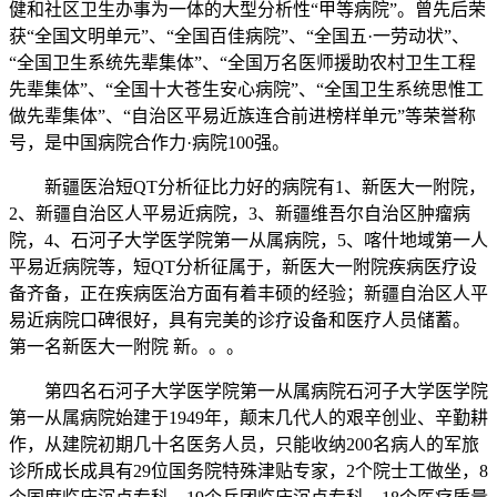
健和社区卫生办事为一体的大型分析性“甲等病院”。曾先后荣
获“全国文明单元”、“全国百佳病院”、“全国五·一劳动状”、
“全国卫生系统先辈集体”、“全国万名医师援助农村卫生工程
先辈集体”、“全国十大苍生安心病院”、“全国卫生系统思惟工
做先辈集体”、“自治区平易近族连合前进榜样单元”等荣誉称
号，是中国病院合作力·病院100强。
新疆医治短QT分析征比力好的病院有1、新医大一附院，
2、新疆自治区人平易近病院，3、新疆维吾尔自治区肿瘤病
院，4、石河子大学医学院第一从属病院，5、喀什地域第一人
平易近病院等，短QT分析征属于，新医大一附院疾病医疗设
备齐备，正在疾病医治方面有着丰硕的经验；新疆自治区人平
易近病院口碑很好，具有完美的诊疗设备和医疗人员储蓄。
第一名新医大一附院 新。。。
第四名石河子大学医学院第一从属病院石河子大学医学院
第一从属病院始建于1949年，颠末几代人的艰辛创业、辛勤耕
作，从建院初期几十名医务人员，只能收纳200名病人的军旅
诊所成长成具有29位国务院特殊津贴专家，2个院士工做坐，8