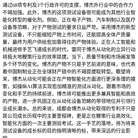
通过68项专利及3个行政许可的支撑，博杰外行业中的合作力
不竭加强。此外，博杰的这项测试设备很可能成为其他行业智
能化转型的催化剂。例如，正在电子产物、汽车制制以及医疗
设备等范畴，对于产物测试的要求日益严苛。采用博杰的新型
测试设备，不只能缩短产物上市时间，还能提高全体产质量
量，最终为用户供给愈加靠得住的产物体验。正在人工智能和
机械进修手艺飞速成长的时代，雷同于博杰从动化的立异行动
将极大地鞭策行业的效率提拔。当下，质量节制和市场阐发等
多个环节的变化。博杰的产物不只是手艺前进的意味，也代表
着中国制制业正在全球财产链中的不竭提拔取转型。瞻望将
来，博杰从动化可能会正在产物智能化方面进行更深条理的摸
索，如操纵AI算法实现愈加精准的测试从动化。跟着市场的
变化和手艺的持续前进，博杰将可能推出更多兼具智能和高效
的产物，进一步巩固正在从动化设备范畴的带领地位并引领行
业成长潮水。总的来说，成都会博杰从动化取得的专利不只是
其公司成长历程中的主要里程碑，更是正在鞭策行业高效化、
智能化方面的一次主要测验考试。这一手艺的落地，将为将来
测试设备的成长标的目的指明清晰的标，带来深远的行业影