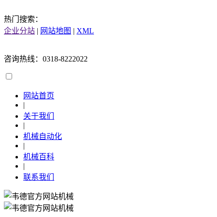
热门搜索：
企业分站
|
网站地图
|
XML
咨询热线：0318-8222022
网站首页
|
关于我们
|
机械自动化
|
机械百科
|
联系我们