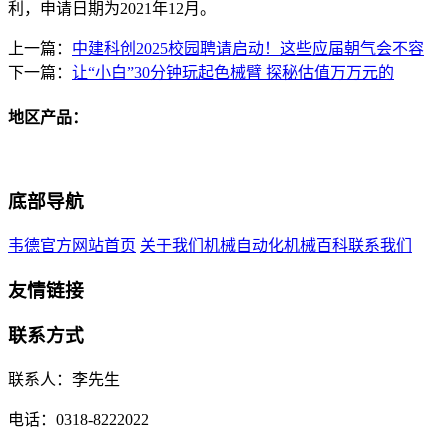
利，申请日期为2021年12月。
上一篇：
中建科创2025校园聘请启动！这些应届朝气会不容
下一篇：
让“小白”30分钟玩起色械臂 探秘估值万万元的
地区产品：
底部导航
韦德官方网站首页
关于我们
机械自动化
机械百科
联系我们
友情链接
联系方式
联系人：李先生
电话：0318-8222022