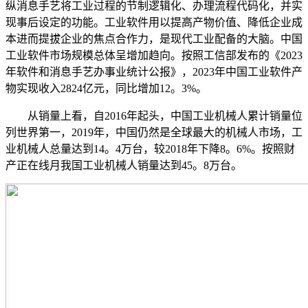
纵消息手艺将工业过程的节制逻辑化、办理流程代码化，并实
现事后设定的功能。工业软件用以提高产物价值、降低企业成
本进而提拔企业的焦点合作力，是现代工业配备的大脑。中国
工业软件市场规模总体呈增加趋向。按照工信部发布的《2023
年软件和消息手艺办事业统计公报》，2023年中国工业软件产
物实现收入2824亿元，同比增加12。3%。
从销量上看，自2016年起头，中国工业机械人累计销量位
列世界第一，2019年，中国仍然是全球最大的机械人市场，工
业机械人总量达到14。4万台，较2018年下降8。6%。按照财
产正在线月我国工业机械人销量达到45。8万台。