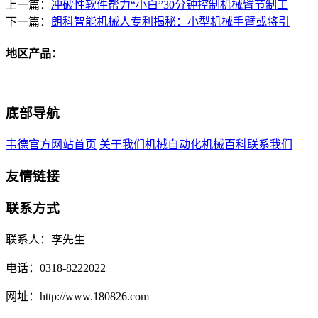
上一篇：
冲破性软件帮力“小白”30分钟控制机械臂节制工
下一篇：
朗科智能机械人专利揭秘：小型机械手臂或将引
地区产品：
底部导航
韦德官方网站首页
关于我们
机械自动化
机械百科
联系我们
友情链接
联系方式
联系人：李先生
电话：0318-8222022
网址：http://www.180826.com