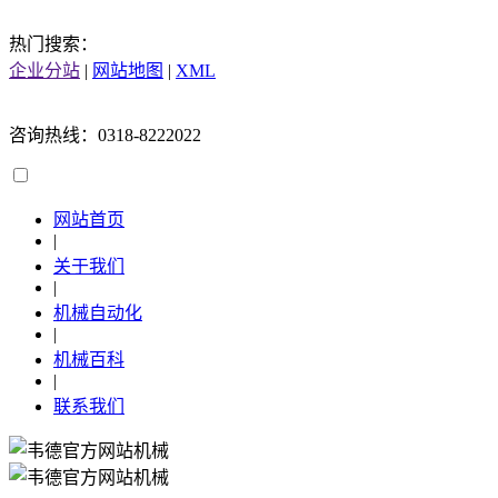
热门搜索：
企业分站
|
网站地图
|
XML
咨询热线：0318-8222022
网站首页
|
关于我们
|
机械自动化
|
机械百科
|
联系我们