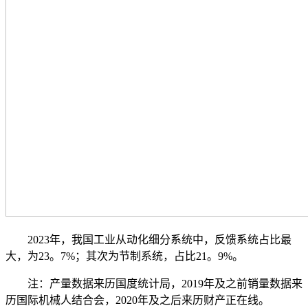
2023年，我国工业从动化细分系统中，反馈系统占比最
大，为23。7%；其次为节制系统，占比21。9%。
注：产量数据来历国度统计局，2019年及之前销量数据来
历国际机械人结合会，2020年及之后来历财产正在线。