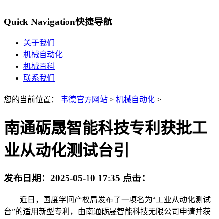
Quick Navigation
快捷导航
关于我们
机械自动化
机械百科
联系我们
您的当前位置：
韦德官方网站
>
机械自动化
>
南通砺晟智能科技专利获批工
业从动化测试台引
发布日期：
2025-05-10 17:35
点击：
近日，国度学问产权局发布了一项名为“工业从动化测试
台”的适用新型专利，由南通砺晟智能科技无限公司申请并获