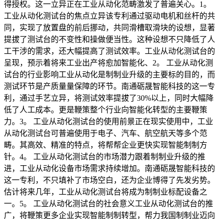
得授权。这一立异正在工业从动化范畴激发了普遍关心。1。
工业从动化测试台的焦点立异该专利通过驱动电机和丝杆的共
同，实现了放置盘的前后挪动，共同滑槽取滑块的设想，显著
提拔了测试台的不变性和操做便当性。这种设想不只降低了人
工干涉的需求，还大幅提高了测试效率。工业从动化测试台的
呈现，预示着将来工业出产将愈加智能化、2。 工业从动化测
试台的行业影响工业从动化是制制业升级的主要标的目的，而
测试环节是产质量量保障的环节。南通砺晟智能科技的这一专
利，通过手艺立异，将测试效率提拔了30%以上，同时大幅降
低了人工成本。更是鞭策整个行业向智能化转型的主要鞭策
力。3。 工业从动化测试台的使用前景正在现实使用中，工业
从动化测试台可普遍使用于电子、汽车、航空航天等多个范
畴。其高效、精准的特点，将帮帮企业更快实现智能制制方
针。4。 工业从动化测试台的市场潜力跟着制制业升级的推
进，工业从动化设备市场需求持续增加。南通砺晟智能科技的
这一专利，不只填补了市场空白，还为企业博得了先发劣势。
估计将来几年，工业从动化测试台将成为制制业标配设备之
一。5。 工业从动化测试台的社会意义工业从动化测试台的推
广，将鞭策更多企业实现智能制制转型，帮力我国制制业迈向