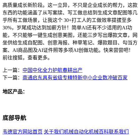
高质量成长新阶段。这一立异，不只是企业成长的帮力，这款
东西的功能涵盖了从写案牍、写工做总结到生成文章配图等几
乎所有工做场景，让我这个 30+打工人的工做效率提拔至多
30%，岁尾成功达到加薪方针！简单AI还有不少适用的AI功
能，不只能够一键生成创意美图，还能三步写出爆款文章，网
坐供给生成自配图、创意海报、种草笔记、爆款题目、勾当方
案、AI商品图及AI证件照等多项AI创做功能。快来尝尝吧！
前往搜狐，查看更多。
上一篇：
中国中化全力护航春耕出产
下一篇：
南通启东具有省级专精特新中小企业数冲破百家
地区产品：
底部导航
韦德官方网站首页
关于我们
机械自动化
机械百科
联系我们