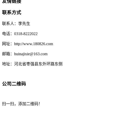
友情链接
联系方式
联系人：李先生
电话：0318-8222022
网址：http://www.180826.com
邮箱：huinajixie@163.com
地址：河北省枣强县东外环路东侧
公司二维码
扫一扫，添加二维码！