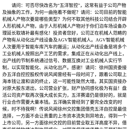
请问：可否尽快改名为“五洋智控”，这常有益于公司产物
及抽象的工作，为何一曲拖着不做呢？请问：公司目前的智能
机械人产物次要是哪些类型？为何不取其他科技公司结合开辟
人形机械人产物，由于人形机械人产物对于你们泊车场设备办
理延长取填补最有感化！投资者您好，公司正在机械人范畴的
产物有从动化出产线设备及AGV智能机械人。AGV智能机械
人次要用于智能车库汽车的搬运；从动化出产线设备是将多个
工业机械人按照出产工艺的需求，集成正在从动化出产线上，
出产线的节制系统通过信号、数据互换对工业机械人实行节
制，以实现智能化、从动化出产。感谢！请问：徐州国资委接
办五洋自控控股权传说风闻曾经有一段时间了，跟着公司取上
海本钱让渡和谈的终止，这一可能性陡然大增。其实国资接办
对原大股东退出，公司营业扩张，财产协同感化极为有益！盘
活公司资产取再次强大成长实力，五洋赛道仍是很好的，就是
行业合作需要大量本钱。五洋确实曾经到了要完全改变的时
候，时不待我啊！传说风闻徐州交控集团借壳五洋自控是最佳
选择，一方面不会让贵重的上市资本流失到异地去，得到一个
上市公司，另一方面徐州交控的目前营业取五洋高度不异，借