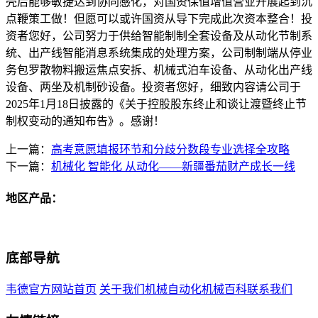
壳后能够敏捷达到协同感化，对国资保值增值营业开展起到沉
点鞭策工做！但愿可以或许国资从导下完成此次资本整合！投
资者您好，公司努力于供给智能制制全套设备及从动化节制系
统、出产线智能消息系统集成的处理方案，公司制制端从停业
务包罗散物料搬运焦点安拆、机械式泊车设备、从动化出产线
设备、两坐及机制砂设备。投资者您好，细致内容请公司于
2025年1月18日披露的《关于控股股东终止和谈让渡暨终止节
制权变动的通知布告》。感谢！
上一篇：
高考意愿填报环节和分歧分数段专业选择全攻略
下一篇：
机械化 智能化 从动化——新疆番茄财产成长一线
地区产品：
底部导航
韦德官方网站首页
关于我们
机械自动化
机械百科
联系我们